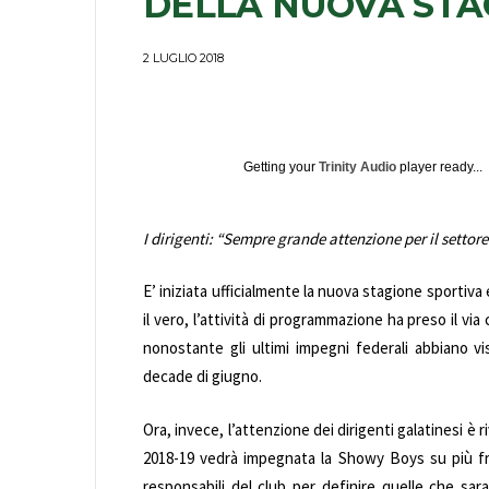
DELLA NUOVA STA
2 LUGLIO 2018
Getting your
Trinity Audio
player ready...
I dirigenti: “Sempre grande attenzione per il settore
E’ iniziata ufficialmente la nuova stagione sportiva 
il vero, l’attività di programmazione ha preso il via
nonostante gli ultimi impegni federali abbiano vi
decade di giugno.
Ora, invece, l’attenzione dei dirigenti galatinesi è 
2018-19 vedrà impegnata la Showy Boys su più fron
responsabili del club per definire quelle che sa