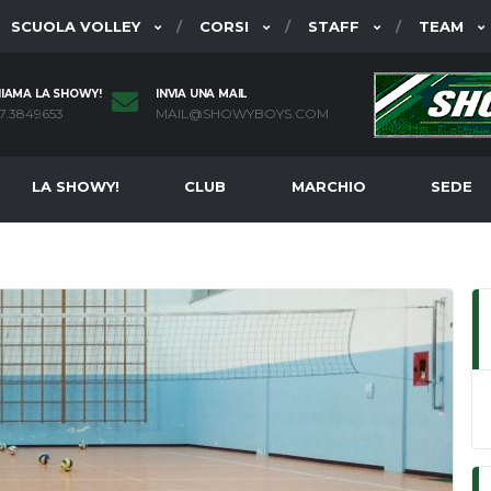
SCUOLA VOLLEY
CORSI
STAFF
TEAM
IAMA LA SHOWY!
INVIA UNA MAIL
7.3849653
MAIL@SHOWYBOYS.COM
LA SHOWY!
CLUB
MARCHIO
SEDE