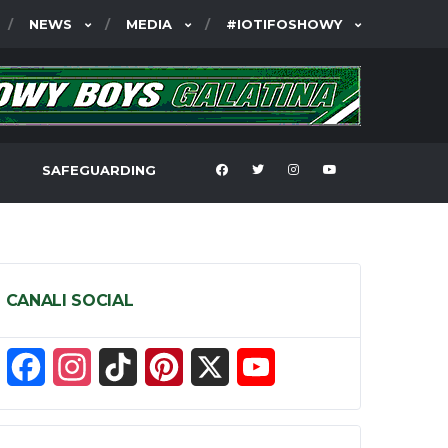
NEWS
MEDIA
#IOTIFOSHOWY
SAFEGUARDING
CANALI SOCIAL
F
I
T
P
X
Y
a
n
i
i
o
c
s
k
n
u