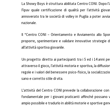
La Showy Boys è struttura abilitata Centro CONI. Dopo l’a
Fipav quale certificazione di qualità per l’attività gio
annoverato tra le società di volley in Puglia a poter avviar
nazionale.
Il “Centro CONI – Orientamento e Avviamento allo Sport”
proporre, sperimentare e validare innovative strategie 
all’attività sportiva giovanile.
Un progetto diretto ai partecipanti tra i 5 ed i 14 anni per
attraverso il gioco, l’attività motoria e sportiva, la diffusio
regole e i valori del benessere psico-fisico, la socializzazi
sano e corretto stile di vita.
L’attività del Centro CONI prevede la collaborazione con le 
fondamentale per i giovani praticanti affinché possano 
ampio possibile e tradurlo in abilità motorie e sportive gene