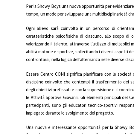
Per la Showy Boys una nuova opportunità per evidenziare la
tempo, un modo per sviluppare una multidisciplinarietà che
Ogni allievo sarà coinvolto in un percorso di orienta
caratteristiche psicofisiche di ciascuno, allo scopo d
valorizzando il talento, attraverso l’utilizzo di molteplic
abilità motorie e sportive, sollecitando i diversi aspetti de
confrontarsi, nella logica dell’alternanza nelle diverse disci
Essere Centro CONI significa pianificare con le società
discipline coinvolte che contempli il trasferimento dei s
degli obiettivi prefissati e con la supervisione e il coo
le Attività Sportive Giovanili. Gli elementi principali del
partecipanti, sono gli educatori tecnico-sportivi responsa
impiegato durante lo svolgimento del progetto.
Una nuova e interessante opportunità per la Showy Boys