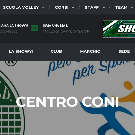
SCUOLA VOLLEY
CORSI
STAFF
TEAM
IAMA LA SHOWY!
INVIA UNA MAIL
7.3849653
MAIL@SHOWYBOYS.COM
LA SHOWY!
CLUB
MARCHIO
SEDE
CENTRO CONI