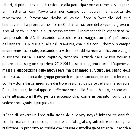
albori, ai primi passi in Federazione e alla partecipazione ai tornei C.S.I.. I primi
anni Settanta con l’avventura nei campionati federali, la crescita del
movimento e l’attenzione rivolta al vivaio, fiore all’occhiello del club
biancoverde. La promozione in serie C e l’affermazione delle squadre giovanili
sino al salto in serie B e, successivamente, l’indimenticabile esperienza nel
campionato di A2. Il secondo capitolo è un viaggio un po’ più breve,
dall’annata 1990-1991 a quella del 1997-1998, che inizia con il ritorno in campo
in una serie nazionale, passando tra vittorie e soddisfazioni a delusioni e voglia
di riscatto. Infine, il terzo capitolo, racconta l’attività della Scuola Volley a
partire dalla stagione sportiva 2012-2013 e sino ai giorni nostri. L’esperienza
messa a disposizione delle nuove leve ma pensando al futuro, nel segno della
continuità. La nascita dei gruppi giovanili ed i primi successi, in ambito federale,
con le vittorie dei campionati e dei trofei regionali da parte della prima squadra.
Parallelamente, lo sviluppo e l’affermazione della Scuola Volley, riconosciuti
dalle attestazioni FIPAV, per un successo che, come in passato, continua a
vedere protagonisti i più giovani.
“L’idea di scrivere un libro sulla storia della Showy Boys è iniziato tre anni fa,
con la ricerca e la raccolta di materiale fotografico, articoli e racconti, per
realizzare un prodotto editoriale che potesse custodire gelosamente l’identità e