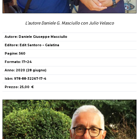
L’autore Daniele G. Masciullo con Julio Velasco
Autore: Daniele Giuseppe Masciullo
Editore: Edit Santoro – Galatina
Pagine:
560
Formato:
17×24
Anno:
2020 (28 giugno)
Isbn:
978-88-32267-17-4
Prezzo:
25,00 €