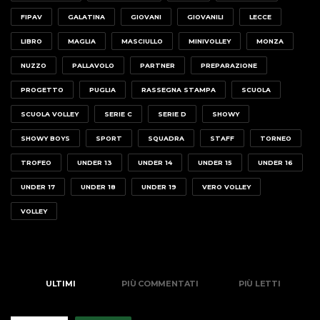
FIPAV
GALATINA
GIOVANI
GIOVANILI
LECCE
LIBRO
MAGLIA
MASCIULLO
MINIVOLLEY
MONZA
NUZZO
PALLAVOLO
PARTNER
PREPARAZIONE
PROGETTO
PUGLIA
RASSEGNA STAMPA
SCUOLA
SCUOLA VOLLEY
SERIE C
SERIE D
SHOWY
SHOWY BOYS
SPORT
SQUADRA
STAFF
TORNEO
TROFEO
UNDER 13
UNDER 14
UNDER 15
UNDER 16
UNDER 17
UNDER 18
UNDER 19
VERO VOLLEY
VOLLEY
ULTIMI
PIÙ COMMENTATI
PIÙ LETTI