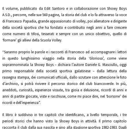
Il volume, pubblicato da Edit Santoro e in collaborazione con Showy Boys
A.S.D., percorre, nelle sue 560 pagine, la storia del club e lo fa attraverso la voce
di Francesco Papadia, grande appassionato di volley, poi allenatore e dirigente
della società sportiva che ha fondato e contribuito negli anni a fare crescere
come numero di tifosi, tesserati e sempre con un unico obiettivo, quello di
‘formare’ gli allievi della Scuola Volley.
“Saranno proprio le parole e i racconti di Francesco ad accompagnare i lettori
in questo lunghissimo viaggio nella storia della ‘Gloriosa’, come viene
soprannominata la Showy Boys – dichiara l’autore Daniele G. Masciullo, oggi
primo responsabile della società sportiva galatinese – dalla lettura della
rassegna stampa, dei comunicati ufficiali, dallo scrutare con attenzione le foto
d’archivio, si potrà rivivere il percorso storico del club biancoverde. In più,
aneddoti, curiosità, esperienze vissute, tra gioia e delusione, ricordi di anni e
anni di partite giocate, viste e racchiuse, come mi piace dire, nel ‘borsone’ dei
ricordi e dell’esperienza”.
Il libro è suddiviso in tre capitoli che identificano, a livello temporale, i tre
periodi storici che hanno visto la Showy Boys in attività. Il primo capitolo
racconta il club dalla sua nascita e sino alla stagione sportiva 1982-1983. Dagli