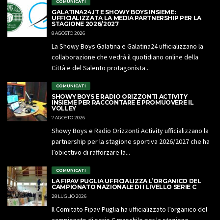
COMUNICATI
GALATINA24.IT E SHOWY BOYS INSIEME:
UFFICIALIZZATA LA MEDIA PARTNERSHIP PER LA
STAGIONE 2026/2027
8 AGOSTO 2026
La Showy Boys Galatina e Galatina24 ufficializzano la
collaborazione che vedrà il quotidiano online della
Città e del Salento protagonista...
COMUNICATI
SHOWY BOYS E RADIO ORIZZONTI ACTIVITY
INSIEME PER RACCONTARE E PROMUOVERE IL
VOLLEY
7 AGOSTO 2026
Showy Boys e Radio Orizzonti Activity ufficializzano la
partnership per la stagione sportiva 2026/2027 che ha
l’obiettivo di rafforzare la...
COMUNICATI
LA FIPAV PUGLIA UFFICIALIZZA L’ORGANICO DEL
CAMPIONATO NAZIONALE DI I LIVELLO SERIE C
28 LUGLIO 2026
Il Comitato Fipav Puglia ha ufficializzato l’organico del
campionato di serie C maschile per la stagione