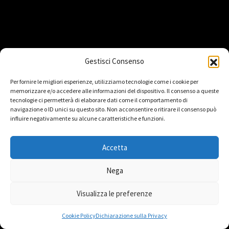
Video
Player
Gestisci Consenso
Per fornire le migliori esperienze, utilizziamo tecnologie come i cookie per
memorizzare e/o accedere alle informazioni del dispositivo. Il consenso a queste
tecnologie ci permetterà di elaborare dati come il comportamento di
navigazione o ID unici su questo sito. Non acconsentire o ritirare il consenso può
00:00
00:26
influire negativamente su alcune caratteristiche e funzioni.
Accetta
TOP PARTNER
Nega
Visualizza le preferenze
Cookie Policy
Dichiarazione sulla Privacy