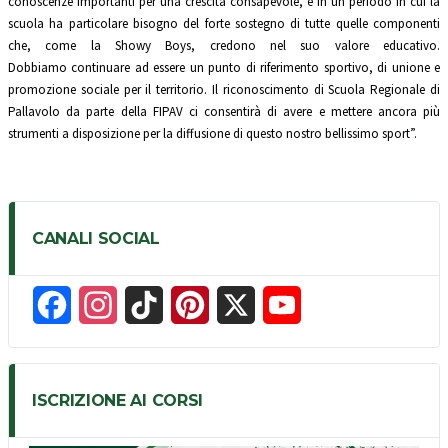
conoscenze importanti per una crescita consapevole, e in un periodo in cui la
scuola ha particolare bisogno del forte sostegno di tutte quelle componenti
che, come la Showy Boys, credono nel suo valore educativo.
Dobbiamo continuare ad essere un punto di riferimento sportivo, di unione e
promozione sociale per il territorio. Il riconoscimento di Scuola Regionale di
Pallavolo da parte della FIPAV ci consentirà di avere e mettere ancora più
strumenti a disposizione per la diffusione di questo nostro bellissimo sport”.
CANALI SOCIAL
F
I
T
P
X
Y
a
n
i
i
o
c
s
k
n
u
ISCRIZIONE AI CORSI
e
t
T
t
T