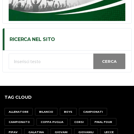
RICERCA NEL SITO
CERCA
TAG CLOUD
ALLENATORE
BILANCIO
BOYS
CAMPIONATI
CAMPIONATO
COPPA PUGLIA
CORSI
FINAL FOUR
FIPAV
GALATINA
GIOVANI
GIOVANILI
LECCE