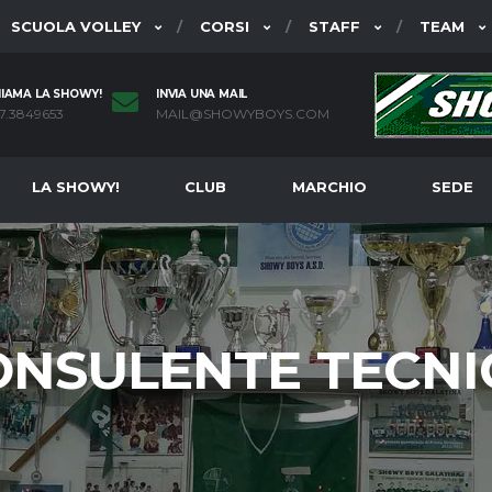
SCUOLA VOLLEY
CORSI
STAFF
TEAM
IAMA LA SHOWY!
INVIA UNA MAIL
7.3849653
MAIL@SHOWYBOYS.COM
LA SHOWY!
CLUB
MARCHIO
SEDE
ONSULENTE TECNI