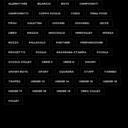
ALLENATORE
BILANCIO
BOYS
CAMPIONATI
CAMPIONATO
COPPA PUGLIA
CORSI
FINAL FOUR
FIPAV
GALATINA
GIOVANI
GIOVANILI
LECCE
LIBRO
MAGLIA
MASCIULLO
MINIVOLLEY
MONZA
NUZZO
PALLAVOLO
PARTNER
PREPARAZIONE
PROGETTO
PUGLIA
RASSEGNA STAMPA
SCUOLA
SCUOLA VOLLEY
SERIE C
SERIE D
SHOWY
SHOWY BOYS
SPORT
SQUADRA
STAFF
TORNEO
TROFEO
UNDER 13
UNDER 14
UNDER 15
UNDER 16
UNDER 17
UNDER 18
UNDER 19
VERO VOLLEY
VOLLEY