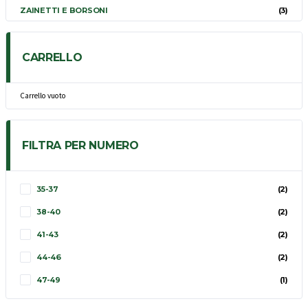
ZAINETTI E BORSONI
(3)
CARRELLO
Carrello vuoto
FILTRA PER NUMERO
35-37
(2)
38-40
(2)
41-43
(2)
44-46
(2)
47-49
(1)