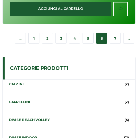
AGGIUNGI AL CARRELLO
←
1
2
3
4
5
6
7
→
CATEGORIE PRODOTTI
CALZINI
(2)
CAPPELLINI
(2)
DIVISE BEACH VOLLEY
(4)
DIVISE INDOOR
(11)