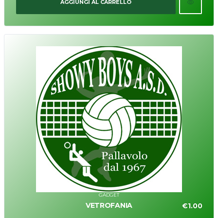
AGGIUNGI AL CARRELLO
GADGET
VETROFANIA
€
1.00