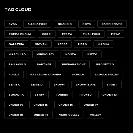
TAG CLOUD
3VS3
ALLENATORE
BILANCIO
BOYS
CAMPIONATO
COPPA PUGLIA
CORSI
FESTA
FINAL FOUR
FIPAV
GALATINA
GIOVANI
LECCE
LIBRO
MAGLIA
MASCIULLO
MINIVOLLEY
MONZA
NUZZO
PALLAVOLO
PARTNER
PREPARAZIONE
PROGETTO
PUGLIA
RASSEGNA STAMPA
SCUOLA
SCUOLA VOLLEY
SERIE C
SERIE D
SHOWY
SHOWY BOYS
SPORT
SQUADRA
STAFF
TORNEO
TROFEO
UNDER 13
UNDER 14
UNDER 15
UNDER 16
UNDER 17
UNDER 18
UNDER 19
VERO VOLLEY
VOLLEY