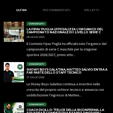
ULTIMI
PIÙ COMMENTATI
PIÙ LETTI
COMUNICATI
LA FIPAV PUGLIA UFFICIALIZZA L’ORGANICO DEL
CAMPIONATO NAZIONALE DI I LIVELLO SERIE C
28 LUGLIO 2026
Il Comitato Fipav Puglia ha ufficializzato l’organico del
campionato di serie C maschile per la stagione
sportiva 2026/2027, primo atto...
COMUNICATI
SHOWY BOYS GALATINA, MATTEO SALVIO ENTRA A
FAR PARTE DELLO STAFF TECNICO
27 LUGLIO 2026
La Showy Boys Galatina continua a investire nella
crescita del proprio settore tecnico e annuncia con
soddisfazione l’ingresso di Matteo...
COMUNICATI
COACH DICILLO: “FELICE DELLA RICONFERMA. LA
SQUADRA È COMPETITIVA E SAPRÀ ONORARE I