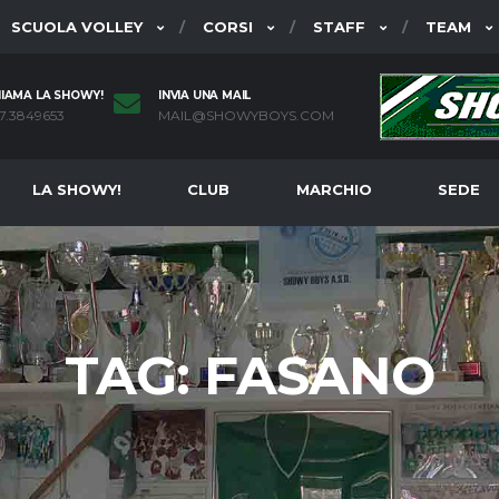
SCUOLA VOLLEY
CORSI
STAFF
TEAM
IAMA LA SHOWY!
INVIA UNA MAIL
7.3849653
MAIL@SHOWYBOYS.COM
LA SHOWY!
CLUB
MARCHIO
SEDE
TAG:
FASANO