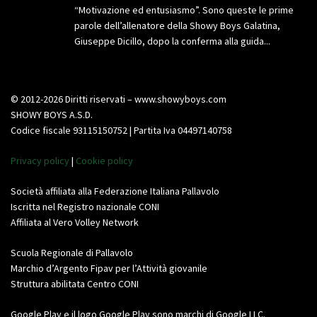
“Motivazione ed entusiasmo”. Sono queste le prime
parole dell’allenatore della Showy Boys Galatina,
Giuseppe Dicillo, dopo la conferma alla guida...
© 2012-2026 Diritti riservati – www.showyboys.com
SHOWY BOYS A.S.D.
Codice fiscale 93115150752 | Partita Iva 04497140758
Privacy policy
|
Cookie policy
Società affiliata alla Federazione Italiana Pallavolo
Iscritta nel Registro nazionale CONI
Affiliata al Vero Volley Network
Scuola Regionale di Pallavolo
Marchio d’Argento Fipav per l’Attività giovanile
Struttura abilitata Centro CONI
Google Play e il logo Google Play sono marchi di Google LLC.