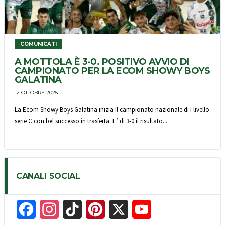
COMUNICATI
A MOTTOLA È 3-0. POSITIVO AVVIO DI
CAMPIONATO PER LA ECOM SHOWY BOYS
GALATINA
12 OTTOBRE 2025
La Ecom Showy Boys Galatina inizia il campionato nazionale di I livello
serie C con bel successo in trasferta. E’ di 3-0 il risultato...
CANALI SOCIAL
F
I
T
P
X
Y