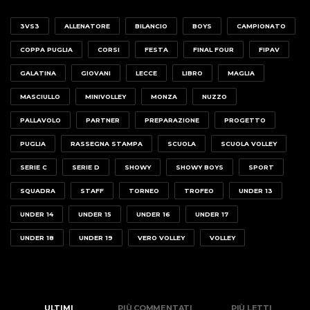
3VS3
ALLENATORE
BILANCIO
BOYS
CAMPIONATO
COPPA PUGLIA
CORSI
FESTA
FINAL FOUR
FIPAV
GALATINA
GIOVANI
LECCE
LIBRO
MAGLIA
MASCIULLO
MINIVOLLEY
MONZA
NUZZO
PALLAVOLO
PARTNER
PREPARAZIONE
PROGETTO
PUGLIA
RASSEGNA STAMPA
SCUOLA
SCUOLA VOLLEY
SERIE C
SERIE D
SHOWY
SHOWY BOYS
SPORT
SQUADRA
STAFF
TORNEO
TROFEO
UNDER 13
UNDER 14
UNDER 15
UNDER 16
UNDER 17
UNDER 18
UNDER 19
VERO VOLLEY
VOLLEY
ULTIMI
PIÙ COMMENTATI
PIÙ LETTI