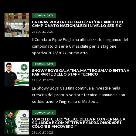
COMUNICATI
LA FIPAV PUGLIA UFFICIALIZZA L’ORGANICO DEL
CAMPIONATO NAZIONALE DI I LIVELLO SERIE C
28 LUGLIO 2026
Il Comitato Fipav Puglia ha ufficializzato l’organico del
campionato di serie C maschile per la stagione
sportiva 2026/2027, primo atto...
COMUNICATI
SHOWY BOYS GALATINA, MATTEO SALVIO ENTRA A
FAR PARTE DELLO STAFF TECNICO
27 LUGLIO 2026
La Showy Boys Galatina continua a investire nella
crescita del proprio settore tecnico e annuncia con
soddisfazione l’ingresso di Matteo...
COMUNICATI
COACH DICILLO: “FELICE DELLA RICONFERMA. LA
SQUADRA È COMPETITIVA E SAPRÀ ONORARE I
COLORI BIANCOVERDI”
25 LUGLIO 2026