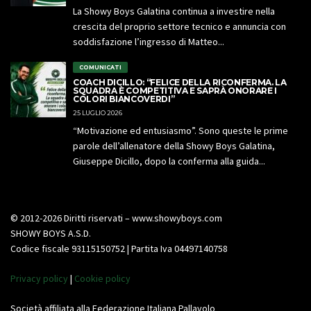
La Showy Boys Galatina continua a investire nella
crescita del proprio settore tecnico e annuncia con
soddisfazione l’ingresso di Matteo...
COMUNICATI
COACH DICILLO: “FELICE DELLA RICONFERMA. LA
SQUADRA È COMPETITIVA E SAPRÀ ONORARE I
COLORI BIANCOVERDI”
25 LUGLIO 2026
“Motivazione ed entusiasmo”. Sono queste le prime
parole dell’allenatore della Showy Boys Galatina,
Giuseppe Dicillo, dopo la conferma alla guida...
© 2012-2026 Diritti riservati – www.showyboys.com
SHOWY BOYS A.S.D.
Codice fiscale 93115150752 | Partita Iva 04497140758
Privacy policy
|
Cookie policy
Società affiliata alla Federazione Italiana Pallavolo