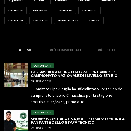
SQUADRA
STAFF
TORNEO
TROFEO
UNDER 13
UNDER 14
UNDER 15
UNDER 16
UNDER 17
UNDER 18
UNDER 19
VERO VOLLEY
VOLLEY
ULTIMI
PIÙ COMMENTATI
PIÙ LETTI
COMUNICATI
LA FIPAV PUGLIA UFFICIALIZZA L’ORGANICO DEL
CAMPIONATO NAZIONALE DI I LIVELLO SERIE C
28 LUGLIO 2026
Il Comitato Fipav Puglia ha ufficializzato l’organico del
campionato di serie C maschile per la stagione
sportiva 2026/2027, primo atto...
COMUNICATI
SHOWY BOYS GALATINA, MATTEO SALVIO ENTRA A
FAR PARTE DELLO STAFF TECNICO
27 LUGLIO 2026