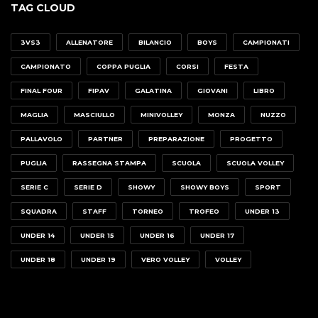
TAG CLOUD
3VS3
ALLENATORE
BILANCIO
BOYS
CAMPIONATI
CAMPIONATO
COPPA PUGLIA
CORSI
FESTA
FINAL FOUR
FIPAV
GALATINA
GIOVANI
LIBRO
MAGLIA
MASCIULLO
MINIVOLLEY
MONZA
NUZZO
PALLAVOLO
PARTNER
PREPARAZIONE
PROGETTO
PUGLIA
RASSEGNA STAMPA
SCUOLA
SCUOLA VOLLEY
SERIE C
SERIE D
SHOWY
SHOWY BOYS
SPORT
SQUADRA
STAFF
TORNEO
TROFEO
UNDER 13
UNDER 14
UNDER 15
UNDER 16
UNDER 17
UNDER 18
UNDER 19
VERO VOLLEY
VOLLEY