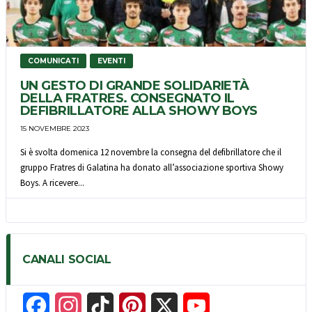
COMUNICATI
EVENTI
UN GESTO DI GRANDE SOLIDARIETÀ
DELLA FRATRES. CONSEGNATO IL
DEFIBRILLATORE ALLA SHOWY BOYS
15 NOVEMBRE 2023
Si è svolta domenica 12 novembre la consegna del defibrillatore che il
gruppo Fratres di Galatina ha donato all’associazione sportiva Showy
Boys. A ricevere...
CANALI SOCIAL
F
I
T
P
X
Y