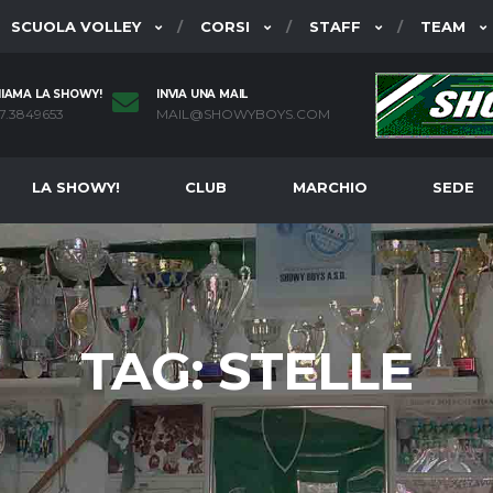
SCUOLA VOLLEY
CORSI
STAFF
TEAM
IAMA LA SHOWY!
INVIA UNA MAIL
7.3849653
MAIL@SHOWYBOYS.COM
LA SHOWY!
CLUB
MARCHIO
SEDE
TAG:
STELLE