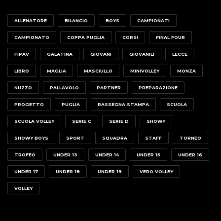
ALLENATORE
BILANCIO
BOYS
CAMPIONATI
CAMPIONATO
COPPA PUGLIA
CORSI
FINAL FOUR
FIPAV
GALATINA
GIOVANI
GIOVANILI
LECCE
LIBRO
MAGLIA
MASCIULLO
MINIVOLLEY
MONZA
NUZZO
PALLAVOLO
PARTNER
PREPARAZIONE
PROGETTO
PUGLIA
RASSEGNA STAMPA
SCUOLA
SCUOLA VOLLEY
SERIE C
SERIE D
SHOWY
SHOWY BOYS
SPORT
SQUADRA
STAFF
TORNEO
TROFEO
UNDER 13
UNDER 14
UNDER 15
UNDER 16
UNDER 17
UNDER 18
UNDER 19
VERO VOLLEY
VOLLEY