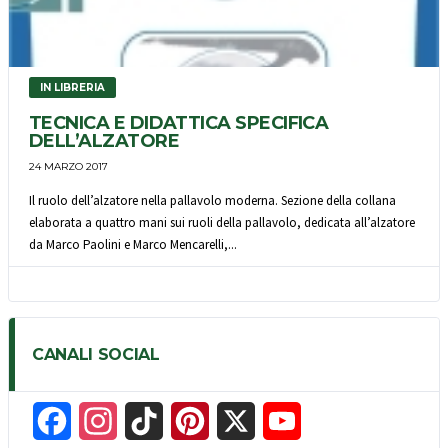
IN LIBRERIA
TECNICA E DIDATTICA SPECIFICA
DELL’ALZATORE
24 MARZO 2017
Il ruolo dell’alzatore nella pallavolo moderna. Sezione della collana
elaborata a quattro mani sui ruoli della pallavolo, dedicata all’alzatore
da Marco Paolini e Marco Mencarelli,...
CANALI SOCIAL
F
I
T
P
X
Y