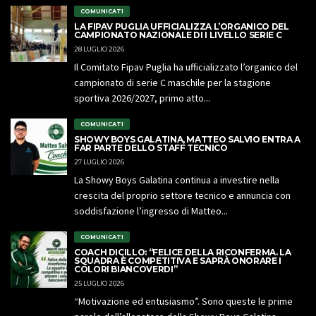
COMUNICATI
LA FIPAV PUGLIA UFFICIALIZZA L’ORGANICO DEL
CAMPIONATO NAZIONALE DI I LIVELLO SERIE C
28 LUGLIO 2026
Il Comitato Fipav Puglia ha ufficializzato l’organico del
campionato di serie C maschile per la stagione
sportiva 2026/2027, primo atto...
COMUNICATI
SHOWY BOYS GALATINA, MATTEO SALVIO ENTRA A
FAR PARTE DELLO STAFF TECNICO
27 LUGLIO 2026
La Showy Boys Galatina continua a investire nella
crescita del proprio settore tecnico e annuncia con
soddisfazione l’ingresso di Matteo...
COMUNICATI
COACH DICILLO: “FELICE DELLA RICONFERMA. LA
SQUADRA È COMPETITIVA E SAPRÀ ONORARE I
COLORI BIANCOVERDI”
25 LUGLIO 2026
“Motivazione ed entusiasmo”. Sono queste le prime