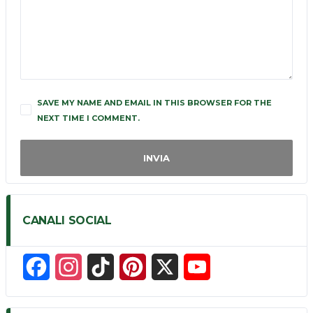
SAVE MY NAME AND EMAIL IN THIS BROWSER FOR THE
NEXT TIME I COMMENT.
CANALI SOCIAL
F
I
T
P
X
Y
a
n
i
i
o