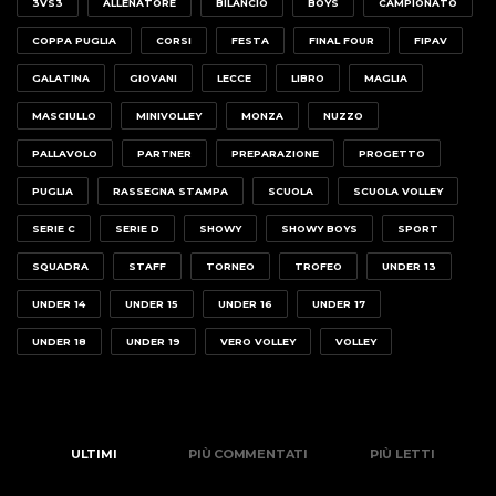
3VS3
ALLENATORE
BILANCIO
BOYS
CAMPIONATO
COPPA PUGLIA
CORSI
FESTA
FINAL FOUR
FIPAV
GALATINA
GIOVANI
LECCE
LIBRO
MAGLIA
MASCIULLO
MINIVOLLEY
MONZA
NUZZO
PALLAVOLO
PARTNER
PREPARAZIONE
PROGETTO
PUGLIA
RASSEGNA STAMPA
SCUOLA
SCUOLA VOLLEY
SERIE C
SERIE D
SHOWY
SHOWY BOYS
SPORT
SQUADRA
STAFF
TORNEO
TROFEO
UNDER 13
UNDER 14
UNDER 15
UNDER 16
UNDER 17
UNDER 18
UNDER 19
VERO VOLLEY
VOLLEY
ULTIMI
PIÙ COMMENTATI
PIÙ LETTI