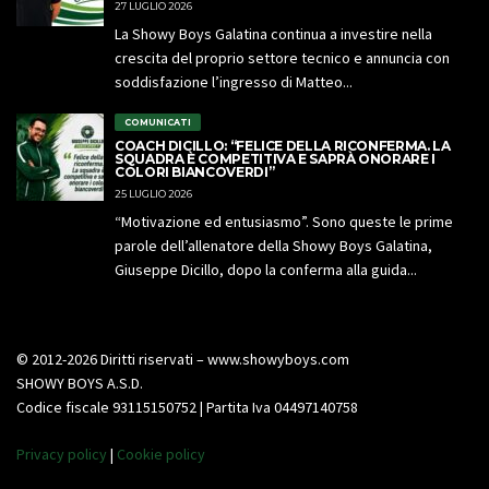
27 LUGLIO 2026
La Showy Boys Galatina continua a investire nella
crescita del proprio settore tecnico e annuncia con
soddisfazione l’ingresso di Matteo...
COMUNICATI
COACH DICILLO: “FELICE DELLA RICONFERMA. LA
SQUADRA È COMPETITIVA E SAPRÀ ONORARE I
COLORI BIANCOVERDI”
25 LUGLIO 2026
“Motivazione ed entusiasmo”. Sono queste le prime
parole dell’allenatore della Showy Boys Galatina,
Giuseppe Dicillo, dopo la conferma alla guida...
© 2012-2026 Diritti riservati – www.showyboys.com
SHOWY BOYS A.S.D.
Codice fiscale 93115150752 | Partita Iva 04497140758
Privacy policy
|
Cookie policy