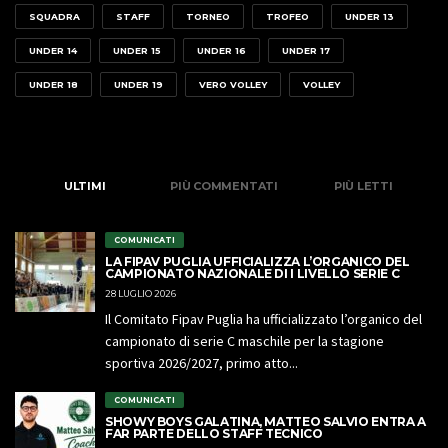
SQUADRA
STAFF
TORNEO
TROFEO
UNDER 13
UNDER 14
UNDER 15
UNDER 16
UNDER 17
UNDER 18
UNDER 19
VERO VOLLEY
VOLLEY
ULTIMI
PIÙ COMMENTATI
PIÙ LETTI
COMUNICATI
LA FIPAV PUGLIA UFFICIALIZZA L’ORGANICO DEL
CAMPIONATO NAZIONALE DI I LIVELLO SERIE C
28 LUGLIO 2026
Il Comitato Fipav Puglia ha ufficializzato l’organico del
campionato di serie C maschile per la stagione
sportiva 2026/2027, primo atto...
COMUNICATI
SHOWY BOYS GALATINA, MATTEO SALVIO ENTRA A
FAR PARTE DELLO STAFF TECNICO