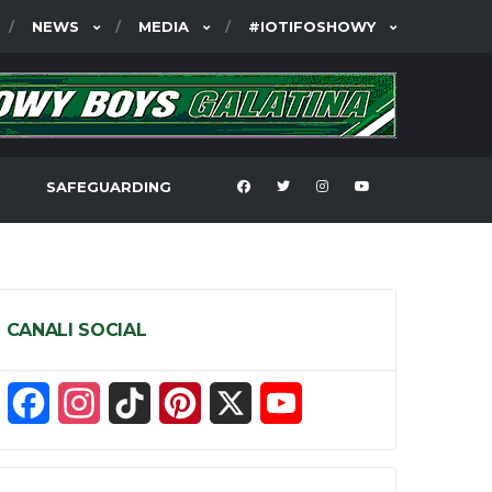
NEWS
MEDIA
#IOTIFOSHOWY
SAFEGUARDING
CANALI SOCIAL
F
I
T
P
X
Y
a
n
i
i
o
c
s
k
n
u