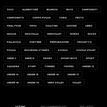
3VS3
ALLENATORE
BILANCIO
BOYS
CAMPIONATI
CAMPIONATO
COPPA PUGLIA
CORSI
FESTA
FINAL FOUR
FIPAV
GALATINA
GIOVANI
LIBRO
MAGLIA
MASCIULLO
MINIVOLLEY
MONZA
NUZZO
PALLAVOLO
PARTNER
PREPARAZIONE
PROGETTO
PUGLIA
RASSEGNA STAMPA
SCUOLA
SCUOLA VOLLEY
SERIE C
SERIE D
SHOWY
SHOWY BOYS
SPORT
SQUADRA
STAFF
TORNEO
TROFEO
UNDER 13
UNDER 14
UNDER 15
UNDER 16
UNDER 17
UNDER 18
UNDER 19
VERO VOLLEY
VOLLEY
ULTIMI
PIÙ COMMENTATI
PIÙ LETTI