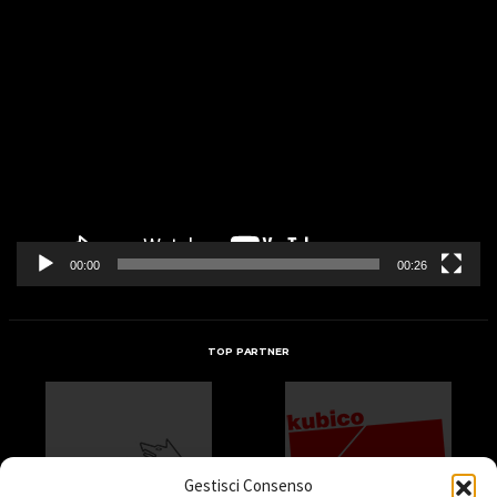
Video
Player
00:00
00:26
TOP PARTNER
Gestisci Consenso