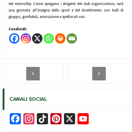
del minivolley.
Come spiegano i dirigenti del club organizzatore, sarà
una giornata all’insegna dello sport e del divertimento con balli di
gruppo, gonfiabili, animazione e spettacoli vari.
Condividi:
CANALI SOCIAL
F
I
T
P
X
Y
a
n
i
i
o