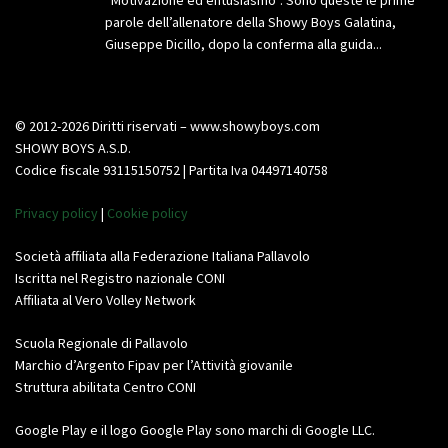
“Motivazione ed entusiasmo”. Sono queste le prime
parole dell’allenatore della Showy Boys Galatina,
Giuseppe Dicillo, dopo la conferma alla guida...
© 2012-2026 Diritti riservati – www.showyboys.com
SHOWY BOYS A.S.D.
Codice fiscale 93115150752 | Partita Iva 04497140758
Privacy policy
|
Cookie policy
Società affiliata alla Federazione Italiana Pallavolo
Iscritta nel Registro nazionale CONI
Affiliata al Vero Volley Network
Scuola Regionale di Pallavolo
Marchio d’Argento Fipav per l’Attività giovanile
Struttura abilitata Centro CONI
Google Play e il logo Google Play sono marchi di Google LLC.