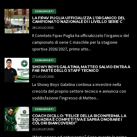
COMUNICATI
LA FIPAV PUGLIA UFFICIALIZZA L’ORGANICO DEL
CAMPIONATO NAZIONALE DI I LIVELLO SERIE C
28 LUGLIO 2026
Il Comitato Fipav Puglia ha ufficializzato l’organico del
campionato di serie C maschile per la stagione
sportiva 2026/2027, primo atto...
COMUNICATI
SHOWY BOYS GALATINA, MATTEO SALVIO ENTRA A
FAR PARTE DELLO STAFF TECNICO
27 LUGLIO 2026
La Showy Boys Galatina continua a investire nella
crescita del proprio settore tecnico e annuncia con
soddisfazione l’ingresso di Matteo...
COMUNICATI
COACH DICILLO: “FELICE DELLA RICONFERMA. LA
SQUADRA È COMPETITIVA E SAPRÀ ONORARE I
COLORI BIANCOVERDI”
25 LUGLIO 2026