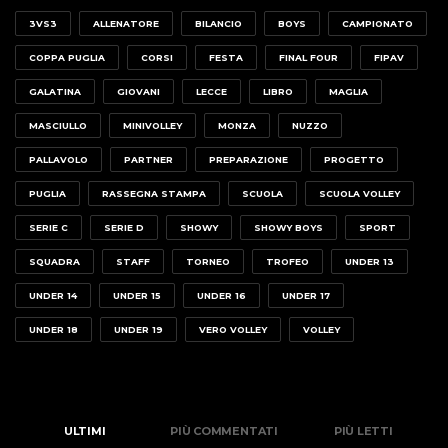
3VS3
ALLENATORE
BILANCIO
BOYS
CAMPIONATO
COPPA PUGLIA
CORSI
FESTA
FINAL FOUR
FIPAV
GALATINA
GIOVANI
LECCE
LIBRO
MAGLIA
MASCIULLO
MINIVOLLEY
MONZA
NUZZO
PALLAVOLO
PARTNER
PREPARAZIONE
PROGETTO
PUGLIA
RASSEGNA STAMPA
SCUOLA
SCUOLA VOLLEY
SERIE C
SERIE D
SHOWY
SHOWY BOYS
SPORT
SQUADRA
STAFF
TORNEO
TROFEO
UNDER 13
UNDER 14
UNDER 15
UNDER 16
UNDER 17
UNDER 18
UNDER 19
VERO VOLLEY
VOLLEY
ULTIMI
PIÙ COMMENTATI
PIÙ LETTI