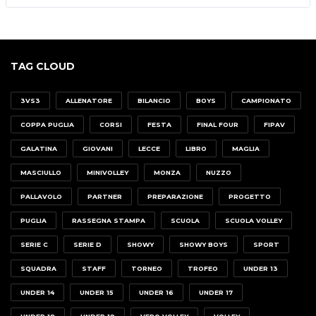
TAG CLOUD
3VS3
ALLENATORE
BILANCIO
BOYS
CAMPIONATO
COPPA PUGLIA
CORSI
FESTA
FINAL FOUR
FIPAV
GALATINA
GIOVANI
LECCE
LIBRO
MAGLIA
MASCIULLO
MINIVOLLEY
MONZA
NUZZO
PALLAVOLO
PARTNER
PREPARAZIONE
PROGETTO
PUGLIA
RASSEGNA STAMPA
SCUOLA
SCUOLA VOLLEY
SERIE C
SERIE D
SHOWY
SHOWY BOYS
SPORT
SQUADRA
STAFF
TORNEO
TROFEO
UNDER 13
UNDER 14
UNDER 15
UNDER 16
UNDER 17