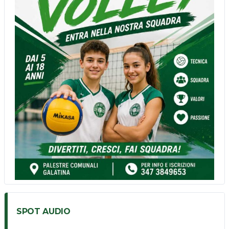
n
n
e
l
SPOT AUDIO