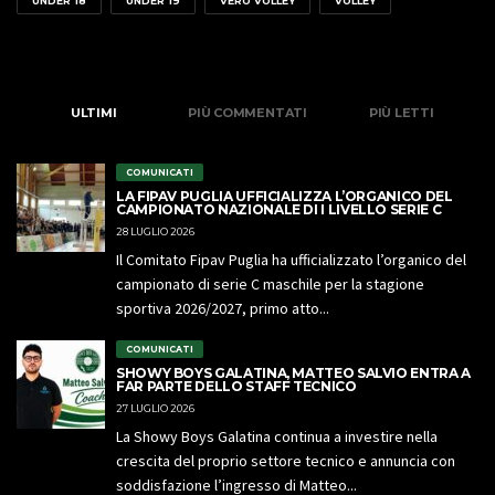
UNDER 18
UNDER 19
VERO VOLLEY
VOLLEY
ULTIMI
PIÙ COMMENTATI
PIÙ LETTI
COMUNICATI
LA FIPAV PUGLIA UFFICIALIZZA L’ORGANICO DEL
CAMPIONATO NAZIONALE DI I LIVELLO SERIE C
28 LUGLIO 2026
Il Comitato Fipav Puglia ha ufficializzato l’organico del
campionato di serie C maschile per la stagione
sportiva 2026/2027, primo atto...
COMUNICATI
SHOWY BOYS GALATINA, MATTEO SALVIO ENTRA A
FAR PARTE DELLO STAFF TECNICO
27 LUGLIO 2026
La Showy Boys Galatina continua a investire nella
crescita del proprio settore tecnico e annuncia con
soddisfazione l’ingresso di Matteo...