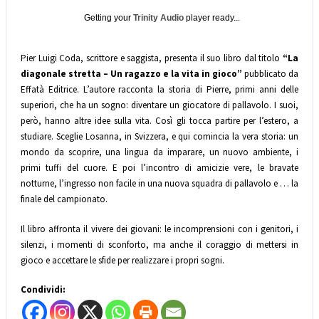
Getting your
Trinity Audio
player ready...
Pier Luigi Coda, scrittore e saggista, presenta il suo libro dal titolo
“La
diagonale stretta – Un ragazzo e la vita in gioco”
pubblicato da
Effatà Editrice. L’autore racconta la storia di Pierre, primi anni delle
superiori, che ha un sogno: diventare un giocatore di pallavolo. I suoi,
però, hanno altre idee sulla vita. Così gli tocca partire per l’estero, a
studiare. Sceglie Losanna, in Svizzera, e qui comincia la vera storia: un
mondo da scoprire, una lingua da imparare, un nuovo ambiente, i
primi tuffi del cuore. E poi l’incontro di amicizie vere, le bravate
notturne, l’ingresso non facile in una nuova squadra di pallavolo e … la
finale del campionato.
Il libro affronta il vivere dei giovani: le incomprensioni con i genitori, i
silenzi, i momenti di sconforto, ma anche il coraggio di mettersi in
gioco e accettare le sfide per realizzare i propri sogni.
Condividi: