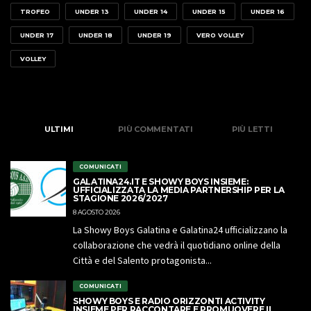
TROFEO
UNDER 13
UNDER 14
UNDER 15
UNDER 16
UNDER 17
UNDER 18
UNDER 19
VERO VOLLEY
VOLLEY
ULTIMI
PIÙ COMMENTATI
PIÙ LETTI
COMUNICATI
GALATINA24.IT E SHOWY BOYS INSIEME:
UFFICIALIZZATA LA MEDIA PARTNERSHIP PER LA
STAGIONE 2026/2027
8 AGOSTO 2026
La Showy Boys Galatina e Galatina24 ufficializzano la
collaborazione che vedrà il quotidiano online della
Città e del Salento protagonista...
COMUNICATI
SHOWY BOYS E RADIO ORIZZONTI ACTIVITY
INSIEME PER RACCONTARE E PROMUOVERE IL