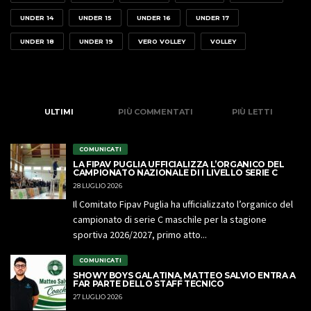
UNDER 14
UNDER 15
UNDER 16
UNDER 17
UNDER 18
UNDER 19
VERO VOLLEY
VOLLEY
ULTIMI
PIÙ COMMENTATI
PIÙ LETTI
COMUNICATI
LA FIPAV PUGLIA UFFICIALIZZA L’ORGANICO DEL
CAMPIONATO NAZIONALE DI I LIVELLO SERIE C
28 LUGLIO 2026
Il Comitato Fipav Puglia ha ufficializzato l’organico del
campionato di serie C maschile per la stagione
sportiva 2026/2027, primo atto...
COMUNICATI
SHOWY BOYS GALATINA, MATTEO SALVIO ENTRA A
FAR PARTE DELLO STAFF TECNICO
27 LUGLIO 2026