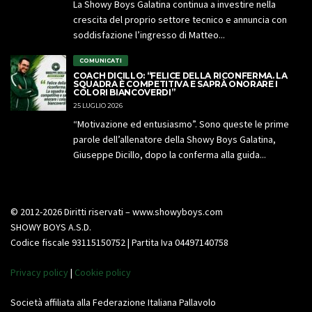
La Showy Boys Galatina continua a investire nella
crescita del proprio settore tecnico e annuncia con
soddisfazione l’ingresso di Matteo...
COMUNICATI
COACH DICILLO: “FELICE DELLA RICONFERMA. LA
SQUADRA È COMPETITIVA E SAPRÀ ONORARE I
COLORI BIANCOVERDI”
25 LUGLIO 2026
“Motivazione ed entusiasmo”. Sono queste le prime
parole dell’allenatore della Showy Boys Galatina,
Giuseppe Dicillo, dopo la conferma alla guida...
© 2012-2026 Diritti riservati – www.showyboys.com
SHOWY BOYS A.S.D.
Codice fiscale 93115150752 | Partita Iva 04497140758
Privacy policy
|
Cookie policy
Società affiliata alla Federazione Italiana Pallavolo