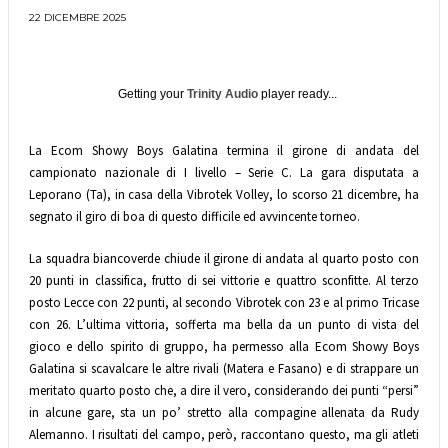
22 DICEMBRE 2025
Getting your
Trinity Audio
player ready...
La Ecom Showy Boys Galatina termina il girone di andata del
campionato nazionale di I livello – Serie C. La gara disputata a
Leporano (Ta), in casa della Vibrotek Volley, lo scorso 21 dicembre, ha
segnato il giro di boa di questo difficile ed avvincente torneo.
La squadra biancoverde chiude il girone di andata al quarto posto con
20 punti in classifica, frutto di sei vittorie e quattro sconfitte. Al terzo
posto Lecce con 22 punti, al secondo Vibrotek con 23 e al primo Tricase
con 26. L’ultima vittoria, sofferta ma bella da un punto di vista del
gioco e dello spirito di gruppo, ha permesso alla Ecom Showy Boys
Galatina si scavalcare le altre rivali (Matera e Fasano) e di strappare un
meritato quarto posto che, a dire il vero, considerando dei punti “persi”
in alcune gare, sta un po’ stretto alla compagine allenata da Rudy
Alemanno. I risultati del campo, però, raccontano questo, ma gli atleti