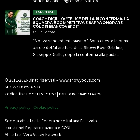
soddisfazione l’ingresso di Matteo...
COMUNICATI
COACH DICILLO: “FELICE DELLA RICONFERMA. LA
SQUADRA È COMPETITIVA E SAPRÀ ONORARE I
COLORI BIANCOVERDI”
25 LUGLIO 2026
“Motivazione ed entusiasmo”. Sono queste le prime
parole dell’allenatore della Showy Boys Galatina,
Giuseppe Dicillo, dopo la conferma alla guida...
© 2012-2026 Diritti riservati – www.showyboys.com
SHOWY BOYS A.S.D.
Codice fiscale 93115150752 | Partita Iva 04497140758
Privacy policy
|
Cookie policy
Società affiliata alla Federazione Italiana Pallavolo
Iscritta nel Registro nazionale CONI
Affiliata al Vero Volley Network