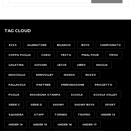
TAG CLOUD
3VS3
ALLENATORE
BILANCIO
BOYS
CAMPIONATO
COPPA PUGLIA
CORSI
FESTA
FINAL FOUR
FIPAV
GALATINA
GIOVANI
LECCE
LIBRO
MAGLIA
MASCIULLO
MINIVOLLEY
MONZA
NUZZO
PALLAVOLO
PARTNER
PREPARAZIONE
PROGETTO
PUGLIA
RASSEGNA STAMPA
SCUOLA
SCUOLA VOLLEY
SERIE C
SERIE D
SHOWY
SHOWY BOYS
SPORT
SQUADRA
STAFF
TORNEO
TROFEO
UNDER 13
UNDER 14
UNDER 15
UNDER 16
UNDER 17