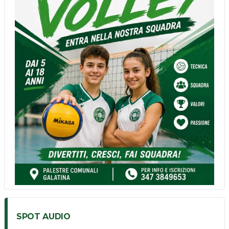
n
n
e
l
SPOT AUDIO