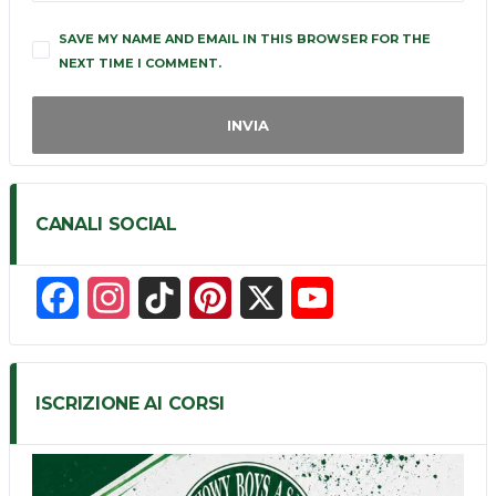
SAVE MY NAME AND EMAIL IN THIS BROWSER FOR THE
NEXT TIME I COMMENT.
CANALI SOCIAL
F
I
T
P
X
Y
a
n
i
i
o
c
s
k
n
u
ISCRIZIONE AI CORSI
e
t
T
t
T
b
a
o
e
u