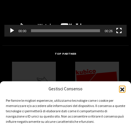
00:00
00:26
TOP PARTNER
Gestisci Consenso
Per fornire le migliori esperienze, utilizziamo tecnologie come i cookie per
memorizzare e/o accedere alle informazioni del dispositivo. Il consenso a queste
tecnologie ci permetterà di elaborare dati come il comportamento di
navigazione o ID unici su questo sito. Non acconsentire o ritirare il consenso può
influire negativamente su alcune caratteristiche e funzioni.