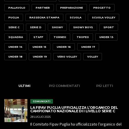
PALLAVOLO
PARTNER
PREPARAZIONE
PROGETTO
PUGLIA
RASSEGNA STAMPA
SCUOLA
SCUOLA VOLLEY
SERIE C
SERIE D
SHOWY
SHOWY BOYS
SPORT
SQUADRA
STAFF
TORNEO
TROFEO
UNDER 13
UNDER 14
UNDER 15
UNDER 16
UNDER 17
UNDER 18
UNDER 19
VERO VOLLEY
VOLLEY
ULTIMI
PIÙ COMMENTATI
PIÙ LETTI
COMUNICATI
LA FIPAV PUGLIA UFFICIALIZZA L’ORGANICO DEL
CAMPIONATO NAZIONALE DI I LIVELLO SERIE C
28 LUGLIO 2026
Il Comitato Fipav Puglia ha ufficializzato l’organico del