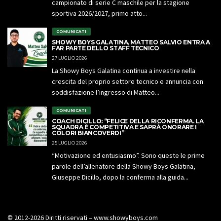
campionato di serie C maschile per la stagione
sportiva 2026/2027, primo atto...
COMUNICATI
SHOWY BOYS GALATINA, MATTEO SALVIO ENTRA A
FAR PARTE DELLO STAFF TECNICO
27 LUGLIO 2026
La Showy Boys Galatina continua a investire nella
crescita del proprio settore tecnico e annuncia con
soddisfazione l’ingresso di Matteo...
COMUNICATI
COACH DICILLO: “FELICE DELLA RICONFERMA. LA
SQUADRA È COMPETITIVA E SAPRÀ ONORARE I
COLORI BIANCOVERDI”
25 LUGLIO 2026
“Motivazione ed entusiasmo”. Sono queste le prime
parole dell’allenatore della Showy Boys Galatina,
Giuseppe Dicillo, dopo la conferma alla guida...
© 2012-2026 Diritti riservati – www.showyboys.com