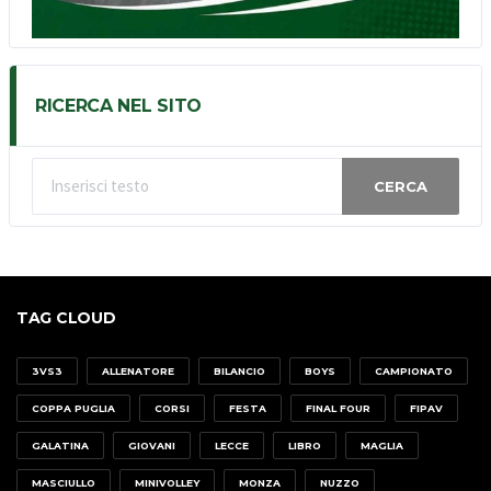
RICERCA NEL SITO
CERCA
TAG CLOUD
3VS3
ALLENATORE
BILANCIO
BOYS
CAMPIONATO
COPPA PUGLIA
CORSI
FESTA
FINAL FOUR
FIPAV
GALATINA
GIOVANI
LECCE
LIBRO
MAGLIA
MASCIULLO
MINIVOLLEY
MONZA
NUZZO