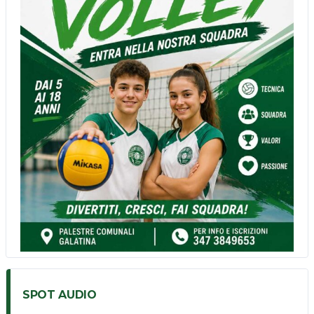
n
n
e
l
SPOT AUDIO