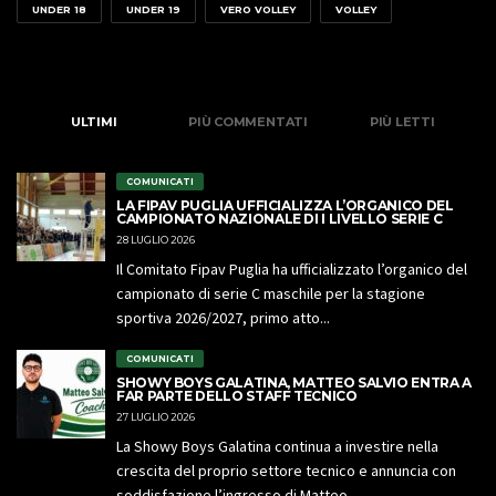
UNDER 18
UNDER 19
VERO VOLLEY
VOLLEY
ULTIMI
PIÙ COMMENTATI
PIÙ LETTI
COMUNICATI
LA FIPAV PUGLIA UFFICIALIZZA L’ORGANICO DEL
CAMPIONATO NAZIONALE DI I LIVELLO SERIE C
28 LUGLIO 2026
Il Comitato Fipav Puglia ha ufficializzato l’organico del
campionato di serie C maschile per la stagione
sportiva 2026/2027, primo atto...
COMUNICATI
SHOWY BOYS GALATINA, MATTEO SALVIO ENTRA A
FAR PARTE DELLO STAFF TECNICO
27 LUGLIO 2026
La Showy Boys Galatina continua a investire nella
crescita del proprio settore tecnico e annuncia con
soddisfazione l’ingresso di Matteo...