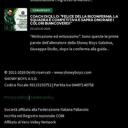
COMUNICATI
COACH DICILLO: “FELICE DELLA RICONFERMA. LA
SQUADRA È COMPETITIVA E SAPRÀ ONORARE I
COLORI BIANCOVERDI”
25 LUGLIO 2026
“Motivazione ed entusiasmo”. Sono queste le prime
parole dell’allenatore della Showy Boys Galatina,
Giuseppe Dicillo, dopo la conferma alla guida...
© 2012-2026 Diritti riservati – www.showyboys.com
SHOWY BOYS A.S.D.
Codice fiscale 93115150752 | Partita Iva 04497140758
Privacy policy
|
Cookie policy
Società affiliata alla Federazione Italiana Pallavolo
Iscritta nel Registro nazionale CONI
Affiliata al Vero Volley Network