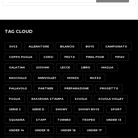
TAG CLOUD
3VS3
ALLENATORE
BILANCIO
BOYS
CAMPIONATO
COPPA PUGLIA
CORSI
FESTA
FINAL FOUR
FIPAV
GALATINA
GIOVANI
LECCE
LIBRO
MAGLIA
MASCIULLO
MINIVOLLEY
MONZA
NUZZO
PALLAVOLO
PARTNER
PREPARAZIONE
PROGETTO
PUGLIA
RASSEGNA STAMPA
SCUOLA
SCUOLA VOLLEY
SERIE C
SERIE D
SHOWY
SHOWY BOYS
SPORT
SQUADRA
STAFF
TORNEO
TROFEO
UNDER 13
UNDER 14
UNDER 15
UNDER 16
UNDER 17