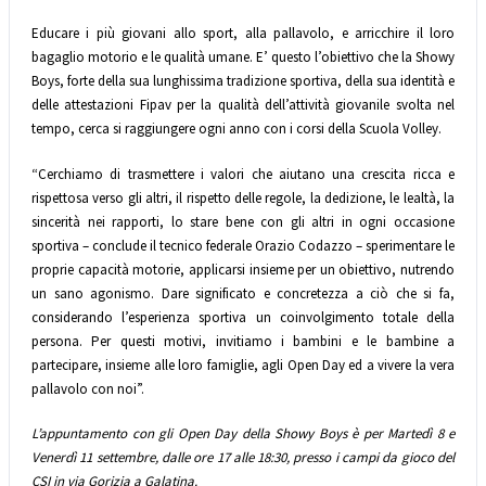
Educare i più giovani allo sport, alla pallavolo, e arricchire il loro
bagaglio motorio e le qualità umane. E’ questo l’obiettivo che la Showy
Boys, forte della sua lunghissima tradizione sportiva, della sua identità e
delle attestazioni Fipav per la qualità dell’attività giovanile svolta nel
tempo, cerca si raggiungere ogni anno con i corsi della Scuola Volley.
“Cerchiamo di trasmettere i valori che aiutano una crescita ricca e
rispettosa verso gli altri, il rispetto delle regole, la dedizione, le lealtà, la
sincerità nei rapporti, lo stare bene con gli altri in ogni occasione
sportiva – conclude il tecnico federale Orazio Codazzo – sperimentare le
proprie capacità motorie, applicarsi insieme per un obiettivo, nutrendo
un sano agonismo. Dare significato e concretezza a ciò che si fa,
considerando l’esperienza sportiva un coinvolgimento totale della
persona. Per questi motivi, invitiamo i bambini e le bambine a
partecipare, insieme alle loro famiglie, agli Open Day ed a vivere la vera
pallavolo con noi”.
L’appuntamento con gli Open Day della Showy Boys è per Martedì 8 e
Venerdì 11 settembre, dalle ore 17 alle 18:30, presso i campi da gioco del
CSI in via Gorizia a Galatina.