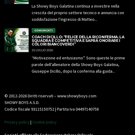
La Showy Boys Galatina continua a investire nella
crescita del proprio settore tecnico e annuncia con
soddisfazione l’ingresso di Matteo...
COMUNICATI
COACH DICILLO: “FELICE DELLA RICONFERMA. LA
SQUADRA È COMPETITIVA E SAPRÀ ONORARE I
COLORI BIANCOVERDI”
25 LUGLIO 2026
“Motivazione ed entusiasmo”. Sono queste le prime
parole dell’allenatore della Showy Boys Galatina,
Giuseppe Dicillo, dopo la conferma alla guida...
© 2012-2026 Diritti riservati – www.showyboys.com
SHOWY BOYS A.S.D.
Codice fiscale 93115150752 | Partita Iva 04497140758
Privacy policy
|
Cookie policy
Società affiliata alla Federazione Italiana Pallavolo