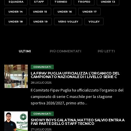
SQUADRA
STAFF
TORNEO
TROFEO
UNDER 13
UNDER 14
UNDER 15
UNDER 16
UNDER 17
UNDER 18
UNDER 19
VERO VOLLEY
VOLLEY
ULTIMI
PIÙ COMMENTATI
PIÙ LETTI
COMUNICATI
LA FIPAV PUGLIA UFFICIALIZZA L’ORGANICO DEL
CAMPIONATO NAZIONALE DI I LIVELLO SERIE C
28 LUGLIO 2026
Il Comitato Fipav Puglia ha ufficializzato l’organico del
campionato di serie C maschile per la stagione
sportiva 2026/2027, primo atto...
COMUNICATI
SHOWY BOYS GALATINA, MATTEO SALVIO ENTRA A
FAR PARTE DELLO STAFF TECNICO
27 LUGLIO 2026