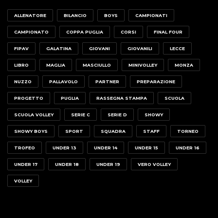
ALLENATORE
BILANCIO
BOYS
CAMPIONATI
CAMPIONATO
COPPA PUGLIA
CORSI
FINAL FOUR
FIPAV
GALATINA
GIOVANI
GIOVANILI
LECCE
LIBRO
MAGLIA
MASCIULLO
MINIVOLLEY
MONZA
NUZZO
PALLAVOLO
PARTNER
PREPARAZIONE
PROGETTO
PUGLIA
RASSEGNA STAMPA
SCUOLA
SCUOLA VOLLEY
SERIE C
SERIE D
SHOWY
SHOWY BOYS
SPORT
SQUADRA
STAFF
TORNEO
TROFEO
UNDER 13
UNDER 14
UNDER 15
UNDER 16
UNDER 17
UNDER 18
UNDER 19
VERO VOLLEY
VOLLEY