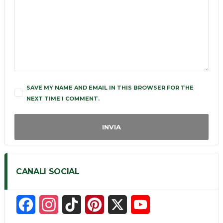
SAVE MY NAME AND EMAIL IN THIS BROWSER FOR THE
NEXT TIME I COMMENT.
CANALI SOCIAL
F
I
T
P
X
Y