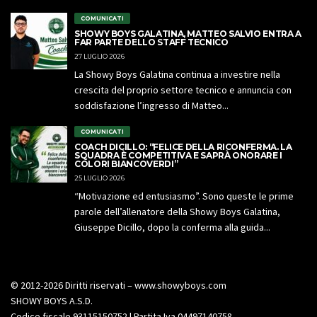
COMUNICATI
SHOWY BOYS GALATINA, MATTEO SALVIO ENTRA A
FAR PARTE DELLO STAFF TECNICO
27 LUGLIO 2026
La Showy Boys Galatina continua a investire nella
crescita del proprio settore tecnico e annuncia con
soddisfazione l’ingresso di Matteo...
COMUNICATI
COACH DICILLO: “FELICE DELLA RICONFERMA. LA
SQUADRA È COMPETITIVA E SAPRÀ ONORARE I
COLORI BIANCOVERDI”
25 LUGLIO 2026
“Motivazione ed entusiasmo”. Sono queste le prime
parole dell’allenatore della Showy Boys Galatina,
Giuseppe Dicillo, dopo la conferma alla guida...
© 2012-2026 Diritti riservati – www.showyboys.com
SHOWY BOYS A.S.D.
Codice fiscale 93115150752 | Partita Iva 04497140758