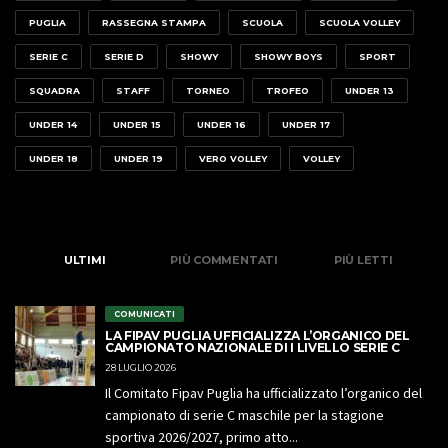
PUGLIA
RASSEGNA STAMPA
SCUOLA
SCUOLA VOLLEY
SERIE C
SERIE D
SHOWY
SHOWY BOYS
SPORT
SQUADRA
STAFF
TORNEO
TROFEO
UNDER 13
UNDER 14
UNDER 15
UNDER 16
UNDER 17
UNDER 18
UNDER 19
VERO VOLLEY
VOLLEY
ULTIMI
PIÙ COMMENTATI
PIÙ LETTI
COMUNICATI
LA FIPAV PUGLIA UFFICIALIZZA L’ORGANICO DEL
CAMPIONATO NAZIONALE DI I LIVELLO SERIE C
28 LUGLIO 2026
Il Comitato Fipav Puglia ha ufficializzato l’organico del
campionato di serie C maschile per la stagione
sportiva 2026/2027, primo atto...