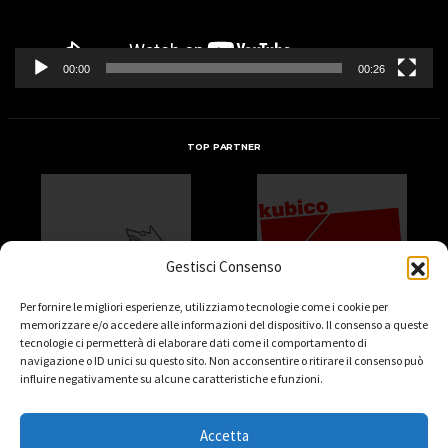
00:00
00:26
TOP PARTNER
Gestisci Consenso
Per fornire le migliori esperienze, utilizziamo tecnologie come i cookie per
memorizzare e/o accedere alle informazioni del dispositivo. Il consenso a queste
tecnologie ci permetterà di elaborare dati come il comportamento di
navigazione o ID unici su questo sito. Non acconsentire o ritirare il consenso può
influire negativamente su alcune caratteristiche e funzioni.
Accetta