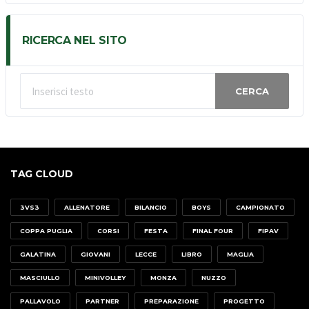
RICERCA NEL SITO
CERCA
TAG CLOUD
3VS3
ALLENATORE
BILANCIO
BOYS
CAMPIONATO
COPPA PUGLIA
CORSI
FESTA
FINAL FOUR
FIPAV
GALATINA
GIOVANI
LECCE
LIBRO
MAGLIA
MASCIULLO
MINIVOLLEY
MONZA
NUZZO
PALLAVOLO
PARTNER
PREPARAZIONE
PROGETTO