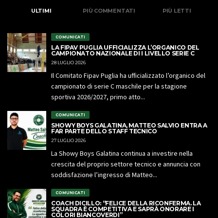
ULTIMI
PIÙ COMMENTATI
PIÙ LETTI
COMUNICATI
LA FIPAV PUGLIA UFFICIALIZZA L’ORGANICO DEL
CAMPIONATO NAZIONALE DI I LIVELLO SERIE C
28 LUGLIO 2026
Il Comitato Fipav Puglia ha ufficializzato l’organico del
campionato di serie C maschile per la stagione
sportiva 2026/2027, primo atto...
COMUNICATI
SHOWY BOYS GALATINA, MATTEO SALVIO ENTRA A
FAR PARTE DELLO STAFF TECNICO
27 LUGLIO 2026
La Showy Boys Galatina continua a investire nella
crescita del proprio settore tecnico e annuncia con
soddisfazione l’ingresso di Matteo...
COMUNICATI
COACH DICILLO: “FELICE DELLA RICONFERMA. LA
SQUADRA È COMPETITIVA E SAPRÀ ONORARE I
COLORI BIANCOVERDI”