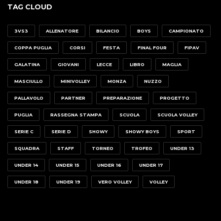
TAG CLOUD
3VS3
ALLENATORE
BILANCIO
BOYS
CAMPIONATO
COPPA PUGLIA
CORSI
FESTA
FINAL FOUR
FIPAV
GALATINA
GIOVANI
LECCE
LIBRO
MAGLIA
MASCIULLO
MINIVOLLEY
MONZA
NUZZO
PALLAVOLO
PARTNER
PREPARAZIONE
PROGETTO
PUGLIA
RASSEGNA STAMPA
SCUOLA
SCUOLA VOLLEY
SERIE C
SERIE D
SHOWY
SHOWY BOYS
SPORT
SQUADRA
STAFF
TORNEO
TROFEO
UNDER 13
UNDER 14
UNDER 15
UNDER 16
UNDER 17
UNDER 18
UNDER 19
VERO VOLLEY
VOLLEY