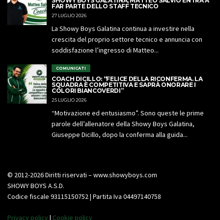
SHOWY BOYS GALATINA, MATTEO SALVIO ENTRA A
FAR PARTE DELLO STAFF TECNICO
27 LUGLIO 2026
La Showy Boys Galatina continua a investire nella
crescita del proprio settore tecnico e annuncia con
soddisfazione l’ingresso di Matteo...
COMUNICATI
COACH DICILLO: “FELICE DELLA RICONFERMA. LA
SQUADRA È COMPETITIVA E SAPRÀ ONORARE I
COLORI BIANCOVERDI”
25 LUGLIO 2026
“Motivazione ed entusiasmo”. Sono queste le prime
parole dell’allenatore della Showy Boys Galatina,
Giuseppe Dicillo, dopo la conferma alla guida...
© 2012-2026 Diritti riservati – www.showyboys.com
SHOWY BOYS A.S.D.
Codice fiscale 93115150752 | Partita Iva 04497140758
Privacy policy
|
Cookie policy