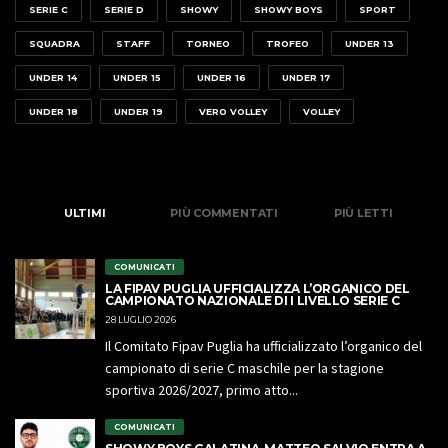
SERIE C
SERIE D
SHOWY
SHOWY BOYS
SPORT
SQUADRA
STAFF
TORNEO
TROFEO
UNDER 13
UNDER 14
UNDER 15
UNDER 16
UNDER 17
UNDER 18
UNDER 19
VERO VOLLEY
VOLLEY
ULTIMI
PIÙ COMMENTATI
PIÙ LETTI
COMUNICATI
LA FIPAV PUGLIA UFFICIALIZZA L’ORGANICO DEL
CAMPIONATO NAZIONALE DI I LIVELLO SERIE C
28 LUGLIO 2026
Il Comitato Fipav Puglia ha ufficializzato l’organico del
campionato di serie C maschile per la stagione
sportiva 2026/2027, primo atto...
COMUNICATI