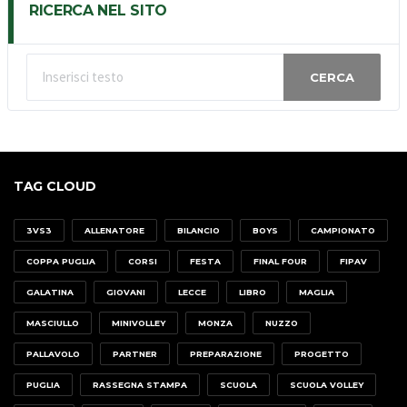
RICERCA NEL SITO
CERCA
TAG CLOUD
3VS3
ALLENATORE
BILANCIO
BOYS
CAMPIONATO
COPPA PUGLIA
CORSI
FESTA
FINAL FOUR
FIPAV
GALATINA
GIOVANI
LECCE
LIBRO
MAGLIA
MASCIULLO
MINIVOLLEY
MONZA
NUZZO
PALLAVOLO
PARTNER
PREPARAZIONE
PROGETTO
PUGLIA
RASSEGNA STAMPA
SCUOLA
SCUOLA VOLLEY