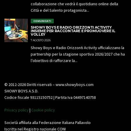
collaborazione che vedrà il quotidiano online della
Città e del Salento protagonista...
COMUNICATI
SHOWY BOYS E RADIO ORIZZONTI ACTIVITY
INSIEME PER RACCONTARE E PROMUOVERE IL
VOLLEY
7 AGOSTO 2026
Showy Boys e Radio Orizzonti Activity ufficializzano la
partnership per la stagione sportiva 2026/2027 che ha
l’obiettivo di rafforzare la...
© 2012-2026 Diritti riservati – www.showyboys.com
SHOWY BOYS A.S.D.
Codice fiscale 93115150752 | Partita Iva 04497140758
Privacy policy
|
Cookie policy
Società affiliata alla Federazione Italiana Pallavolo
Iscritta nel Registro nazionale CONI