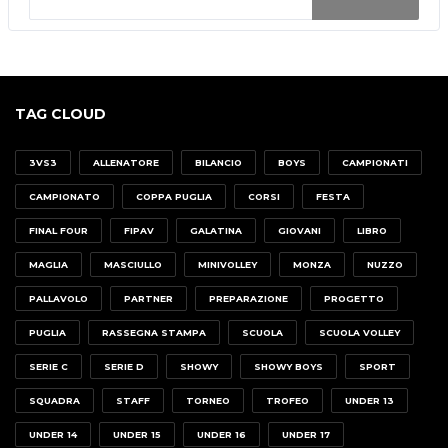
TAG CLOUD
3VS3
ALLENATORE
BILANCIO
BOYS
CAMPIONATI
CAMPIONATO
COPPA PUGLIA
CORSI
FESTA
FINAL FOUR
FIPAV
GALATINA
GIOVANI
LIBRO
MAGLIA
MASCIULLO
MINIVOLLEY
MONZA
NUZZO
PALLAVOLO
PARTNER
PREPARAZIONE
PROGETTO
PUGLIA
RASSEGNA STAMPA
SCUOLA
SCUOLA VOLLEY
SERIE C
SERIE D
SHOWY
SHOWY BOYS
SPORT
SQUADRA
STAFF
TORNEO
TROFEO
UNDER 13
UNDER 14
UNDER 15
UNDER 16
UNDER 17