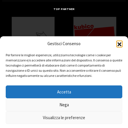
TOP PARTNER
Gestisci Consenso
Per fornire le migliori esperienze, utilizziamo tecnologie come i cookie per
memorizzare e/o accedere alle informazioni del dispositivo. Il consenso a queste
tecnologie ci permetterà di elaborare dati come il comportamento di
navigazione o ID unici su questo sito. Non acconsentire o ritirare il consenso può
influire negativamente su alcune caratteristiche e funzioni.
Accetta
Nega
Visualizza le preferenze
HOME
LA SHOWY!
CLUB
MARCHIO
SEDE
SAFEGUARDING