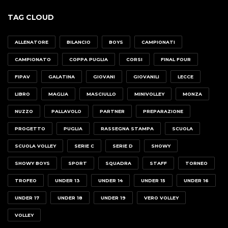
TAG CLOUD
ALLENATORE
BILANCIO
BOYS
CAMPIONATI
CAMPIONATO
COPPA PUGLIA
CORSI
FINAL FOUR
FIPAV
GALATINA
GIOVANI
GIOVANILI
LECCE
LIBRO
MAGLIA
MASCIULLO
MINIVOLLEY
MONZA
NUZZO
PALLAVOLO
PARTNER
PREPARAZIONE
PROGETTO
PUGLIA
RASSEGNA STAMPA
SCUOLA
SCUOLA VOLLEY
SERIE C
SERIE D
SHOWY
SHOWY BOYS
SPORT
SQUADRA
STAFF
TORNEO
TROFEO
UNDER 13
UNDER 14
UNDER 15
UNDER 16
UNDER 17
UNDER 18
UNDER 19
VERO VOLLEY
VOLLEY