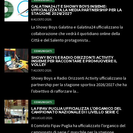
COMUNICATI
GALATINA24.IT E SHOWY BOYS INSIEME:
UFFICIALIZZATA LA MEDIA PARTNERSHIP PER LA
STAGIONE 2026/2027
8 AGOSTO 2026
La Showy Boys Galatina e Galatina24 ufficializzano la
collaborazione che vedrà il quotidiano online della
Città e del Salento protagonista...
COMUNICATI
SHOWY BOYS E RADIO ORIZZONTI ACTIVITY
INSIEME PER RACCONTARE E PROMUOVERE IL
VOLLEY
7 AGOSTO 2026
Showy Boys e Radio Orizzonti Activity ufficializzano la
partnership per la stagione sportiva 2026/2027 che ha
l’obiettivo di rafforzare la...
COMUNICATI
LA FIPAV PUGLIA UFFICIALIZZA L’ORGANICO DEL
CAMPIONATO NAZIONALE DI I LIVELLO SERIE C
28 LUGLIO 2026
Il Comitato Fipav Puglia ha ufficializzato l’organico del
campionato di serie C maschile per la stagione