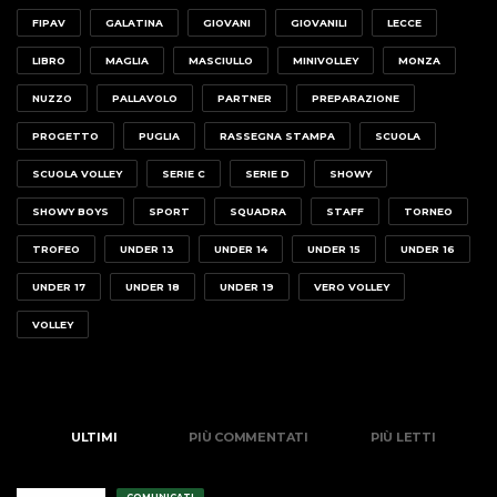
FIPAV
GALATINA
GIOVANI
GIOVANILI
LECCE
LIBRO
MAGLIA
MASCIULLO
MINIVOLLEY
MONZA
NUZZO
PALLAVOLO
PARTNER
PREPARAZIONE
PROGETTO
PUGLIA
RASSEGNA STAMPA
SCUOLA
SCUOLA VOLLEY
SERIE C
SERIE D
SHOWY
SHOWY BOYS
SPORT
SQUADRA
STAFF
TORNEO
TROFEO
UNDER 13
UNDER 14
UNDER 15
UNDER 16
UNDER 17
UNDER 18
UNDER 19
VERO VOLLEY
VOLLEY
ULTIMI
PIÙ COMMENTATI
PIÙ LETTI