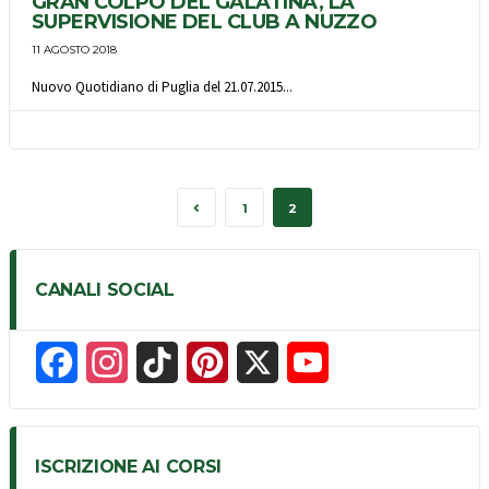
GRAN COLPO DEL GALATINA, LA
SUPERVISIONE DEL CLUB A NUZZO
11 AGOSTO 2018
Nuovo Quotidiano di Puglia del 21.07.2015...
1
2
CANALI SOCIAL
F
I
T
P
X
Y
a
n
i
i
o
c
s
k
n
u
ISCRIZIONE AI CORSI
e
t
T
t
T