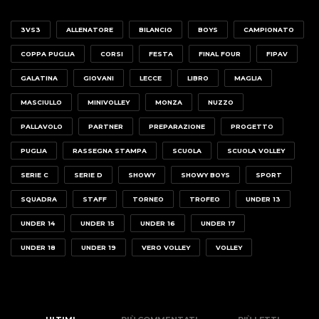
3VS3
ALLENATORE
BILANCIO
BOYS
CAMPIONATO
COPPA PUGLIA
CORSI
FESTA
FINAL FOUR
FIPAV
GALATINA
GIOVANI
LECCE
LIBRO
MAGLIA
MASCIULLO
MINIVOLLEY
MONZA
NUZZO
PALLAVOLO
PARTNER
PREPARAZIONE
PROGETTO
PUGLIA
RASSEGNA STAMPA
SCUOLA
SCUOLA VOLLEY
SERIE C
SERIE D
SHOWY
SHOWY BOYS
SPORT
SQUADRA
STAFF
TORNEO
TROFEO
UNDER 13
UNDER 14
UNDER 15
UNDER 16
UNDER 17
UNDER 18
UNDER 19
VERO VOLLEY
VOLLEY