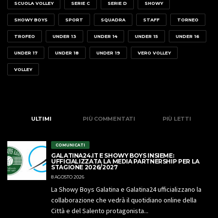
SCUOLA VOLLEY
SERIE C
SERIE D
SHOWY
SHOWY BOYS
SPORT
SQUADRA
STAFF
TORNEO
TROFEO
UNDER 13
UNDER 14
UNDER 15
UNDER 16
UNDER 17
UNDER 18
UNDER 19
VERO VOLLEY
VOLLEY
ULTIMI
PIÙ COMMENTATI
PIÙ LETTI
COMUNICATI
GALATINA24.IT E SHOWY BOYS INSIEME:
UFFICIALIZZATA LA MEDIA PARTNERSHIP PER LA
STAGIONE 2026/2027
8 AGOSTO 2026
La Showy Boys Galatina e Galatina24 ufficializzano la
collaborazione che vedrà il quotidiano online della
Città e del Salento protagonista...