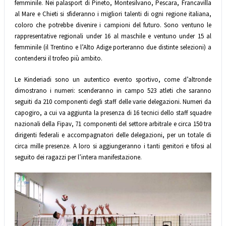
femminile. Nei palasport di Pineto, Montesilvano, Pescara, Francavilla
al Mare e Chieti si sfideranno i migliori talenti di ogni regione italiana,
coloro che potrebbe divenire i campioni del futuro. Sono ventuno le
rappresentative regionali under 16 al maschile e ventuno under 15 al
femminile (il Trentino e l’Alto Adige porteranno due distinte selezioni) a
contendersi il trofeo più ambito.
Le Kinderiadi sono un autentico evento sportivo, come d’altronde
dimostrano i numeri: scenderanno in campo 523 atleti che saranno
seguiti da 210 componenti degli staff delle varie delegazioni. Numeri da
capogiro, a cui va aggiunta la presenza di 16 tecnici dello staff squadre
nazionali della Fipav, 71 componenti del settore arbitrale e circa 150 tra
dirigenti federali e accompagnatori delle delegazioni, per un totale di
circa mille presenze. A loro si aggiungeranno i tanti genitori e tifosi al
seguito dei ragazzi per l’intera manifestazione.