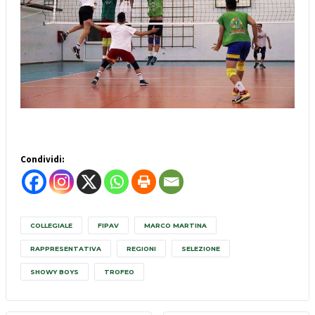
Condividi:
COLLEGIALE
FIPAV
MARCO MARTINA
RAPPRESENTATIVA
REGIONI
SELEZIONE
SHOWY BOYS
TROFEO