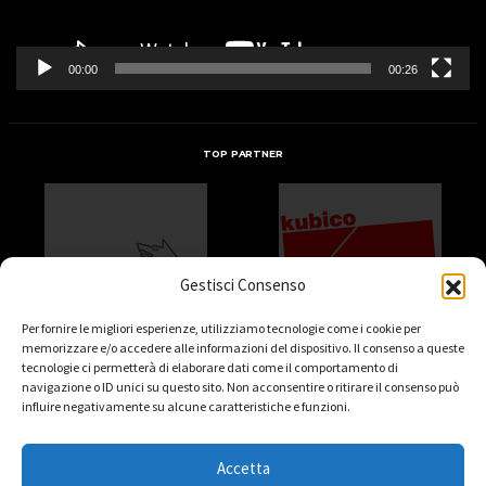
00:00
00:26
TOP PARTNER
Gestisci Consenso
Per fornire le migliori esperienze, utilizziamo tecnologie come i cookie per
memorizzare e/o accedere alle informazioni del dispositivo. Il consenso a queste
tecnologie ci permetterà di elaborare dati come il comportamento di
navigazione o ID unici su questo sito. Non acconsentire o ritirare il consenso può
influire negativamente su alcune caratteristiche e funzioni.
Accetta