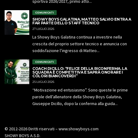
sportiva 2026/2027, primo atto...
COMUNICATI
SHOWY BOYS GALATINA, MATTEO SALVIO ENTRA A
FAR PARTE DELLO STAFF TECNICO
27 LUGLIO 2026
La Showy Boys Galatina continua a investire nella
crescita del proprio settore tecnico e annuncia con
soddisfazione l’ingresso di Matteo...
COMUNICATI
COACH DICILLO: “FELICE DELLA RICONFERMA. LA
SQUADRA È COMPETITIVA E SAPRÀ ONORARE I
COLORI BIANCOVERDI”
25 LUGLIO 2026
“Motivazione ed entusiasmo”. Sono queste le prime
parole dell’allenatore della Showy Boys Galatina,
Giuseppe Dicillo, dopo la conferma alla guida...
© 2012-2026 Diritti riservati – www.showyboys.com
SHOWY BOYS A.S.D.