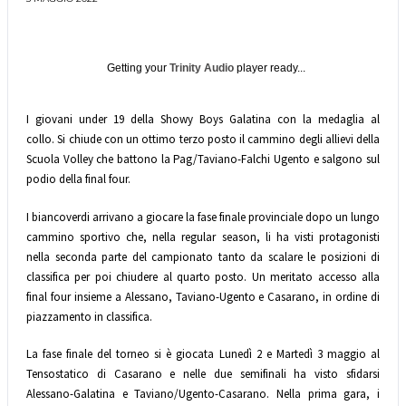
Getting your
Trinity Audio
player ready...
I giovani under 19 della Showy Boys Galatina con la medaglia al
collo. Si chiude con un ottimo terzo posto il cammino degli allievi della
Scuola Volley che battono la Pag/Taviano-Falchi Ugento e salgono sul
podio della final four.
I biancoverdi arrivano a giocare la fase finale provinciale dopo un lungo
cammino sportivo che, nella regular season, li ha visti protagonisti
nella seconda parte del campionato tanto da scalare le posizioni di
classifica per poi chiudere al quarto posto. Un meritato accesso alla
final four insieme a Alessano, Taviano-Ugento e Casarano, in ordine di
piazzamento in classifica.
La fase finale del torneo si è giocata Lunedì 2 e Martedì 3 maggio al
Tensostatico di Casarano e nelle due semifinali ha visto sfidarsi
Alessano-Galatina e Taviano/Ugento-Casarano. Nella prima gara, i