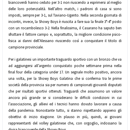
biancoverdi hanno ceduto per 3-1 non riuscendo a esprimersi al meglio
delle loro potenzialità. Nell’altro match, i padroni di casa si sono
imposti, sempre per 3-1, sul Taviano-Ugento. Nella seconda giornata di
incontri, invece, la Showy Boys è riuscita a fare sua la finale 3°-4° posto
con un rocambolesco 3-2. Nella finalissima, il Casarano ha saputo ben
sfruttare il fattore campo e, soprattutto, la migliore condizione psico-
fisica ai danni dell’Alessano riuscendo così a conquistare il titolo di
campione provinciale.
Per i galatinesi un importante traguardo sportivo con un bronzo che va
ad aggiungersi all’argento conquistato poche settimane prima nella
final four della categoria under 17. Un segnale molto positivo, ancora
una volta, per la Showy Boys Galatina che si conferma tra le prime
società della provincia sia per numero di campionati giovanili disputati
che per risultati sportivi ottenuti. Traguardi che assumono un valore
ancora più grande se si considerano le difficili condizioni in cui
l’associazione, gli allievi ed i tecnici hanno dovuto lavorare a causa
della pandemia. Nonostante tutto, si stanno rispettando appieno gli
obiettivi di inizio stagione. Un plauso in più, quindi, ai giovani
rappresentanti del volley galatinese che, con orgoglio, indossano la
divisa biancoverde della Showy Boys.