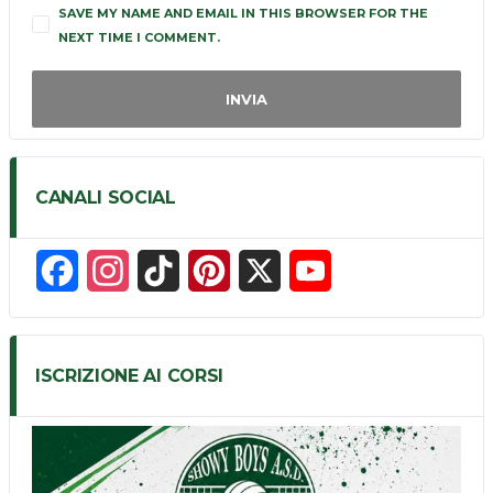
SAVE MY NAME AND EMAIL IN THIS BROWSER FOR THE
NEXT TIME I COMMENT.
CANALI SOCIAL
F
I
T
P
X
Y
a
n
i
i
o
c
s
k
n
u
ISCRIZIONE AI CORSI
e
t
T
t
T
b
a
o
e
u
o
g
k
r
b