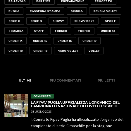
PALLAVOLO
PARTNER
PREPARAZIONE
PROGETTO
PUGLIA
RASSEGNA STAMPA
SCUOLA
SCUOLA VOLLEY
SERIE C
SERIE D
SHOWY
SHOWY BOYS
SPORT
SQUADRA
STAFF
TORNEO
TROFEO
UNDER 13
UNDER 14
UNDER 15
UNDER 16
UNDER 17
UNDER 18
UNDER 19
VERO VOLLEY
VOLLEY
ULTIMI
PIÙ COMMENTATI
PIÙ LETTI
COMUNICATI
LA FIPAV PUGLIA UFFICIALIZZA L’ORGANICO DEL
CAMPIONATO NAZIONALE DI I LIVELLO SERIE C
28 LUGLIO 2026
Il Comitato Fipav Puglia ha ufficializzato l’organico del
campionato di serie C maschile per la stagione