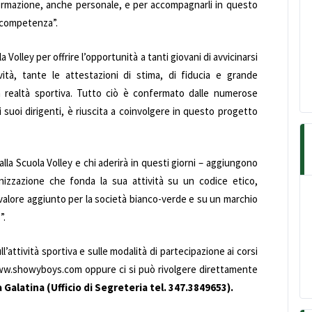
i formazione, anche personale, e per accompagnarli in questo
 competenza”.
olley per offrire l’opportunità a tanti giovani di avvicinarsi
vità, tante le attestazioni di stima, di fiducia e grande
 realtà sportiva. Tutto ciò è confermato dalle numerose
 i suoi dirigenti, è riuscita a coinvolgere in questo progetto
lla Scuola Volley e chi aderirà in questi giorni – aggiungono
izzazione che fonda la sua attività su un codice etico,
valore aggiunto per la società bianco-verde e su un marchio
”.
l’attività sportiva e sulle modalità di partecipazione ai corsi
o www.showyboys.com oppure ci si può rivolgere direttamente
 Galatina (Ufficio di Segreteria tel.
347.3849653).