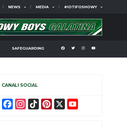
NEWS
MEDIA
#IOTIFOSHOWY
SAFEGUARDING
CANALI SOCIAL
F
I
T
P
X
Y
a
n
i
i
o
c
s
k
n
u