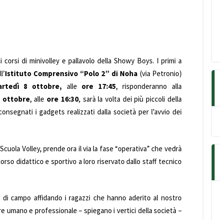
ai corsi di minivolley e pallavolo della Showy Boys. I primi a
l’
Istituto Comprensivo “Polo 2” di Noha
(via Petronio)
artedì 8 ottobre,
alle
ore 17:45
, risponderanno alla
 ottobre
, alle
ore 16:30
, sarà la volta dei più piccoli della
consegnati i gadgets realizzati dalla società per l’avvio dei
cuola Volley, prende ora il via la fase “operativa” che vedrà
orso didattico e sportivo a loro riservato dallo staff tecnico
 di campo affidando i ragazzi che hanno aderito al nostro
re umano e professionale – spiegano i vertici della società –