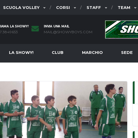
SCUOLA VOLLEY
CORSI
STAFF
TEAM
IAMA LA SHOWY!
INVIA UNA MAIL
7.3849653
MAIL@SHOWYBOYS.COM
LA SHOWY!
CLUB
MARCHIO
SEDE