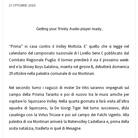
21 OTTOBRE 2023
Getting your
Trinity Audio
player ready...
“Prima” in casa contro il Volley Mottola. E’ quello che si legge nel
calendario del campionato nazionale di I Livello Serie C pubblicato dal
Comitato Regionale Puglia. Il torneo prenderà il via il prossimo week-
end e la Showy Boys Galatina, inserita nel girone B, debutterà domenica
29 ottobre nella palestra comunale di via Montinari.
Nel secondo turno i ragazzi di mister De Vitis saranno impegnati sul
campo della Prisma Taranto e poi di nuovo tra le mura amiche per
ospitare lo Squinzano Volley. Nella quarta giornata si farà visita all’altra
squadra di Squinzano, la De Giorgi Tiger. Nel turno successivo, sfida
casalinga con la Virtus Tricase e poi sul campo dei Falchi Ugento. Alla
palestra di via Montinari arriverà la Matervolley Castellana e, prima della
sosta natalizia, trasferta in quel di Mesagne.