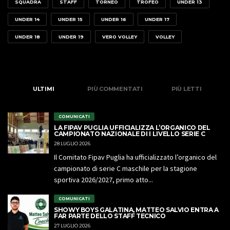
SQUADRA
STAFF
TORNEO
TROFEO
UNDER 13
UNDER 14
UNDER 15
UNDER 16
UNDER 17
UNDER 18
UNDER 19
VERO VOLLEY
VOLLEY
ULTIMI
PIÙ COMMENTATI
PIÙ LETTI
COMUNICATI
LA FIPAV PUGLIA UFFICIALIZZA L’ORGANICO DEL
CAMPIONATO NAZIONALE DI I LIVELLO SERIE C
28 LUGLIO 2026
Il Comitato Fipav Puglia ha ufficializzato l’organico del
campionato di serie C maschile per la stagione
sportiva 2026/2027, primo atto...
COMUNICATI
SHOWY BOYS GALATINA, MATTEO SALVIO ENTRA A
FAR PARTE DELLO STAFF TECNICO
27 LUGLIO 2026