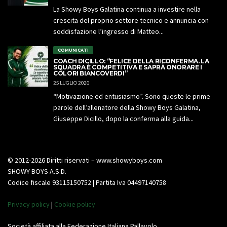
La Showy Boys Galatina continua a investire nella
crescita del proprio settore tecnico e annuncia con
soddisfazione l’ingresso di Matteo...
COMUNICATI
COACH DICILLO: “FELICE DELLA RICONFERMA. LA
SQUADRA È COMPETITIVA E SAPRÀ ONORARE I
COLORI BIANCOVERDI”
25 LUGLIO 2026
“Motivazione ed entusiasmo”. Sono queste le prime
parole dell’allenatore della Showy Boys Galatina,
Giuseppe Dicillo, dopo la conferma alla guida...
© 2012-2026 Diritti riservati – www.showyboys.com
SHOWY BOYS A.S.D.
Codice fiscale 93115150752 | Partita Iva 04497140758
Privacy policy
|
Cookie policy
Società affiliata alla Federazione Italiana Pallavolo