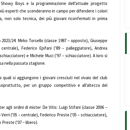
” Showy Boys e la programmazione dell’attuale progetto
i più esperti che scenderanno in campo per difendere i colori
a, non solo tecnica, dei più giovani riconfermati in prima
a 2023/24: Mirko Torsello (classe 1987 – opposto), Giuseppe
– centrale), Federico Epifani (’89 – palleggiatore), Andrea
schiacciatore) e Michele Muci (’97 – schiacciatore). A loro si
osa nella passata stagione.
 quali si aggiungono i giovani cresciuti nel vivaio del club
oprattutto, per un gruppo competitivo e all’altezza del
r agli ordini di mister De Vitis: Luigi Stifani (classe 2006 –
erri (’05 – centrale), Federico Preste (’05 – schiacciatore),
 Preste (’07 – libero).