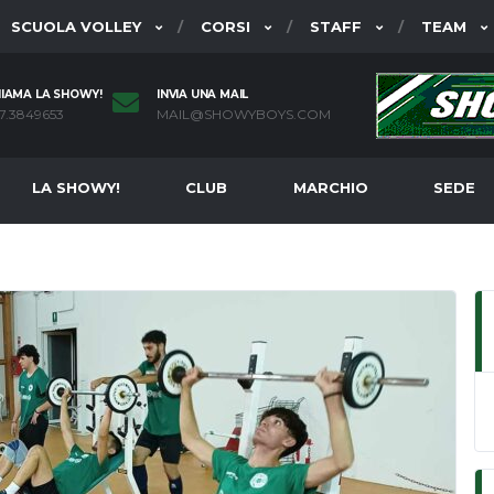
SCUOLA VOLLEY
CORSI
STAFF
TEAM
IAMA LA SHOWY!
INVIA UNA MAIL
7.3849653
MAIL@SHOWYBOYS.COM
LA SHOWY!
CLUB
MARCHIO
SEDE