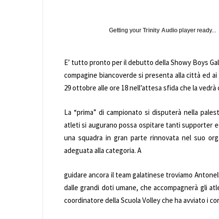
Getting your
Trinity Audio
player ready...
E’ tutto pronto per il debutto della Showy Boys Galat
compagine biancoverde si presenta alla città ed ai 
29 ottobre alle ore 18 nell’attesa sfida che la vedrà
La “prima” di campionato si disputerà nella pales
atleti si augurano possa ospitare tanti supporter 
una squadra in gran parte rinnovata nel suo or
adeguata alla categoria. A
guidare ancora il team galatinese troviamo Antonel
dalle grandi doti umane, che accompagnerà gli at
coordinatore della Scuola Volley che ha avviato i cors