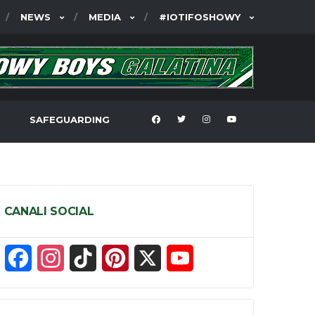
NEWS
MEDIA
#IOTIFOSHOWY
SAFEGUARDING
CANALI SOCIAL
F
I
T
P
X
Y
a
n
i
i
o
c
s
k
n
u