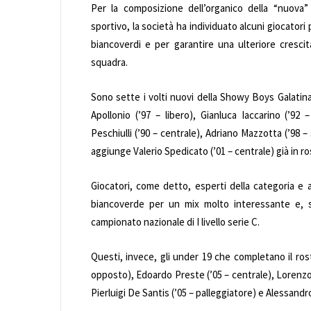
Per la composizione dell’organico della “nuova
sportivo, la società ha individuato alcuni giocator
biancoverdi e per garantire una ulteriore crescit
squadra.
Sono sette i volti nuovi della Showy Boys Galatin
Apollonio (’97 – libero), Gianluca Iaccarino (’92 
Peschiulli (’90 – centrale), Adriano Mazzotta (’98 – 
aggiunge Valerio Spedicato (’01 – centrale) già in r
Giocatori, come detto, esperti della categoria e ai
biancoverde per un mix molto interessante e, s
campionato nazionale di I livello serie C.
Questi, invece, gli under 19 che completano il roste
opposto), Edoardo Preste (’05 – centrale), Lorenzo V
Pierluigi De Santis (’05 – palleggiatore) e Alessandro