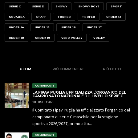
SERIE C
SERIE D
SHOWY
SHOWY BOYS
SPORT
SQUADRA
STAFF
TORNEO
TROFEO
UNDER 13
UNDER 14
UNDER 15
UNDER 16
UNDER 17
UNDER 18
UNDER 19
VERO VOLLEY
VOLLEY
ULTIMI
PIÙ COMMENTATI
PIÙ LETTI
COMUNICATI
LA FIPAV PUGLIA UFFICIALIZZA L’ORGANICO DEL
CAMPIONATO NAZIONALE DI I LIVELLO SERIE C
28 LUGLIO 2026
Il Comitato Fipav Puglia ha ufficializzato l’organico del
campionato di serie C maschile per la stagione
sportiva 2026/2027, primo atto...
COMUNICATI