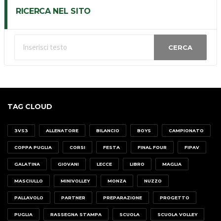
RICERCA NEL SITO
CERCA
TAG CLOUD
3VS3
ALLENATORE
BILANCIO
BOYS
CAMPIONATO
COPPA PUGLIA
CORSI
FESTA
FINAL FOUR
FIPAV
GALATINA
GIOVANI
LECCE
LIBRO
MAGLIA
MASCIULLO
MINIVOLLEY
MONZA
NUZZO
PALLAVOLO
PARTNER
PREPARAZIONE
PROGETTO
PUGLIA
RASSEGNA STAMPA
SCUOLA
SCUOLA VOLLEY