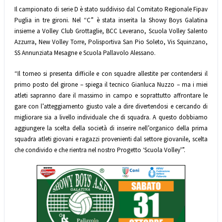
Il campionato di serie D è stato suddiviso dal Comitato Regionale Fipav
Puglia in tre gironi. Nel “C” è stata inserita la Showy Boys Galatina
insieme a Volley Club Grottaglie, BCC Leverano, Scuola Volley Salento
Azzurra, New Volley Torre, Polisportiva San Pio Soleto, Vis Squinzano,
SS Annunziata Mesagne e Scuola Pallavolo Alessano.
“Il torneo si presenta difficile e con squadre allestite per contendersi il
primo posto del girone – spiega il tecnico Gianluca Nuzzo – ma i miei
atleti sapranno dare il massimo in campo e soprattutto affrontare le
gare con l’atteggiamento giusto vale a dire divertendosi e cercando di
migliorare sia a livello individuale che di squadra. A questo dobbiamo
aggiungere la scelta della società di inserire nell’organico della prima
squadra atleti giovani e ragazzi provenienti dal settore giovanile, scelta
che condivido e che rientra nel nostro Progetto ‘Scuola Volley'”.