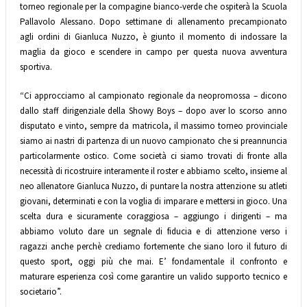
torneo regionale per la compagine bianco-verde che ospiterà la Scuola
Pallavolo Alessano. Dopo settimane di allenamento precampionato
agli ordini di Gianluca Nuzzo, è giunto il momento di indossare la
maglia da gioco e scendere in campo per questa nuova avventura
sportiva.
“Ci approcciamo al campionato regionale da neopromossa – dicono
dallo staff dirigenziale della Showy Boys – dopo aver lo scorso anno
disputato e vinto, sempre da matricola, il massimo torneo provinciale
siamo ai nastri di partenza di un nuovo campionato che si preannuncia
particolarmente ostico. Come società ci siamo trovati di fronte alla
necessità di ricostruire interamente il roster e abbiamo scelto, insieme al
neo allenatore Gianluca Nuzzo, di puntare la nostra attenzione su atleti
giovani, determinati e con la voglia di imparare e mettersi in gioco. Una
scelta dura e sicuramente coraggiosa – aggiungo i dirigenti – ma
abbiamo voluto dare un segnale di fiducia e di attenzione verso i
ragazzi anche perchè crediamo fortemente che siano loro il futuro di
questo sport, oggi più che mai. E’ fondamentale il confronto e
maturare esperienza così come garantire un valido supporto tecnico e
societario”.