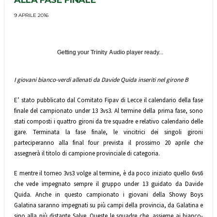
ALLA FASE FINALE
9 APRILE 2016
Getting your
Trinity Audio
player ready...
I giovani bianco-verdi allenati da Davide Quida inseriti nel girone B
E’ stato pubblicato dal Comitato Fipav di Lecce il calendario della fase
finale del campionato under 13 3vs3. Al termine della prima fase, sono
stati composti i quattro gironi da tre squadre e relativo calendario delle
gare. Terminata la fase finale, le vincitrici dei singoli gironi
parteciperanno alla final four prevista il prossimo 20 aprile che
assegnerà il titolo di campione provinciale di categoria.
E mentre il torneo 3vs3 volge al termine, è da poco iniziato quello 6vs6
che vede impegnato sempre il gruppo under 13 guidato da Davide
Quida. Anche in questo campionato i giovani della Showy Boys
Galatina saranno impegnati su più campi della provincia, da Galatina e
sino alla più distante Salve. Queste le squadre che, assieme ai bianco-