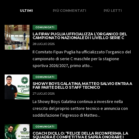
ULTIMI
PIÙ COMMENTATI
PIÙ LETTI
COMUNICATI
LA FIPAV PUGLIA UFFICIALIZZA L’ORGANICO DEL
CAMPIONATO NAZIONALE DI I LIVELLO SERIE C
28 LUGLIO 2026
Il Comitato Fipav Puglia ha ufficializzato l’organico del
campionato di serie C maschile per la stagione
sportiva 2026/2027, primo atto...
COMUNICATI
SHOWY BOYS GALATINA, MATTEO SALVIO ENTRA A
FAR PARTE DELLO STAFF TECNICO
27 LUGLIO 2026
La Showy Boys Galatina continua a investire nella
crescita del proprio settore tecnico e annuncia con
soddisfazione l’ingresso di Matteo...
COMUNICATI
COACH DICILLO: “FELICE DELLA RICONFERMA. LA
SQUADRA È COMPETITIVA E SAPRÀ ONORARE I