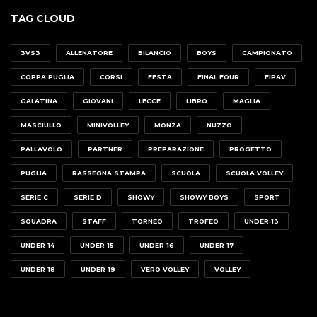
TAG CLOUD
3VS3
ALLENATORE
BILANCIO
BOYS
CAMPIONATO
COPPA PUGLIA
CORSI
FESTA
FINAL FOUR
FIPAV
GALATINA
GIOVANI
LECCE
LIBRO
MAGLIA
MASCIULLO
MINIVOLLEY
MONZA
NUZZO
PALLAVOLO
PARTNER
PREPARAZIONE
PROGETTO
PUGLIA
RASSEGNA STAMPA
SCUOLA
SCUOLA VOLLEY
SERIE C
SERIE D
SHOWY
SHOWY BOYS
SPORT
SQUADRA
STAFF
TORNEO
TROFEO
UNDER 13
UNDER 14
UNDER 15
UNDER 16
UNDER 17
UNDER 18
UNDER 19
VERO VOLLEY
VOLLEY