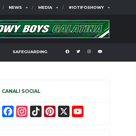
NEWS
MEDIA
#IOTIFOSHOWY
SAFEGUARDING
CANALI SOCIAL
F
I
T
P
X
Y
a
n
i
i
o
c
s
k
n
u