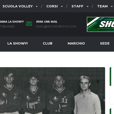
SCUOLA VOLLEY
CORSI
STAFF
TEAM
IAMA LA SHOWY!
INVIA UNA MAIL
7.3849653
MAIL@SHOWYBOYS.COM
LA SHOWY!
CLUB
MARCHIO
SEDE