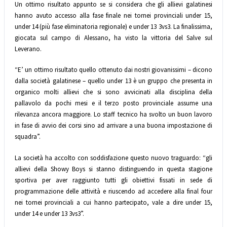
Un ottimo risultato appunto se si considera che gli allievi galatinesi
hanno avuto accesso alla fase finale nei tornei provinciali under 15,
under 14 (più fase eliminatoria regionale) e under 13 3vs3. La finalissima,
giocata sul campo di Alessano, ha visto la vittoria del Salve sul
Leverano.
“E’ un ottimo risultato quello ottenuto dai nostri giovanissimi – dicono
dalla società galatinese – quello under 13 è un gruppo che presenta in
organico molti allievi che si sono avvicinati alla disciplina della
pallavolo da pochi mesi e il terzo posto provinciale assume una
rilevanza ancora maggiore. Lo staff tecnico ha svolto un buon lavoro
in fase di avvio dei corsi sino ad arrivare a una buona impostazione di
squadra”.
La società ha accolto con soddisfazione questo nuovo traguardo: “gli
allievi della Showy Boys si stanno distinguendo in questa stagione
sportiva per aver raggiunto tutti gli obiettivi fissati in sede di
programmazione delle attività e riuscendo ad accedere alla final four
nei tornei provinciali a cui hanno partecipato, vale a dire under 15,
under 14 e under 13 3vs3”.