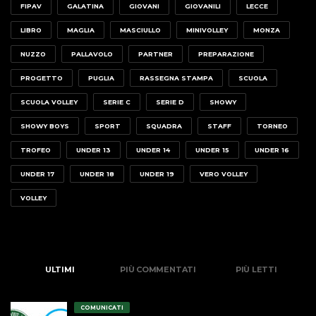
FIPAV
GALATINA
GIOVANI
GIOVANILI
LECCE
LIBRO
MAGLIA
MASCIULLO
MINIVOLLEY
MONZA
NUZZO
PALLAVOLO
PARTNER
PREPARAZIONE
PROGETTO
PUGLIA
RASSEGNA STAMPA
SCUOLA
SCUOLA VOLLEY
SERIE C
SERIE D
SHOWY
SHOWY BOYS
SPORT
SQUADRA
STAFF
TORNEO
TROFEO
UNDER 13
UNDER 14
UNDER 15
UNDER 16
UNDER 17
UNDER 18
UNDER 19
VERO VOLLEY
VOLLEY
ULTIMI
PIÙ COMMENTATI
PIÙ LETTI
COMUNICATI