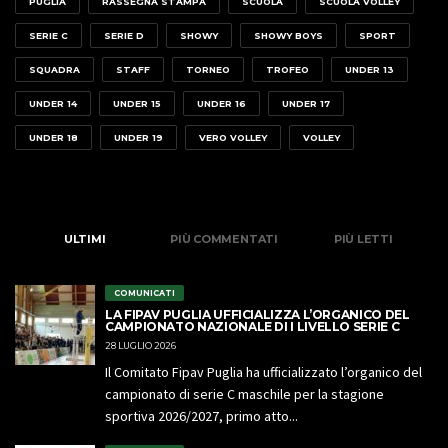
PUGLIA
RASSEGNA STAMPA
SCUOLA
SCUOLA VOLLEY
SERIE C
SERIE D
SHOWY
SHOWY BOYS
SPORT
SQUADRA
STAFF
TORNEO
TROFEO
UNDER 13
UNDER 14
UNDER 15
UNDER 16
UNDER 17
UNDER 18
UNDER 19
VERO VOLLEY
VOLLEY
ULTIMI
PIÙ COMMENTATI
PIÙ LETTI
COMUNICATI
LA FIPAV PUGLIA UFFICIALIZZA L’ORGANICO DEL
CAMPIONATO NAZIONALE DI I LIVELLO SERIE C
28 LUGLIO 2026
Il Comitato Fipav Puglia ha ufficializzato l’organico del
campionato di serie C maschile per la stagione
sportiva 2026/2027, primo atto...