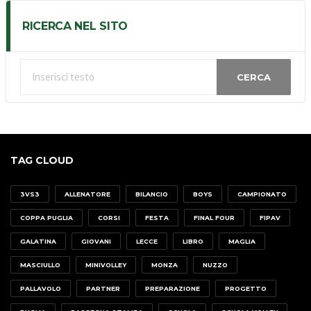
RICERCA NEL SITO
CERCA
TAG CLOUD
3VS3
ALLENATORE
BILANCIO
BOYS
CAMPIONATO
COPPA PUGLIA
CORSI
FESTA
FINAL FOUR
FIPAV
GALATINA
GIOVANI
LECCE
LIBRO
MAGLIA
MASCIULLO
MINIVOLLEY
MONZA
NUZZO
PALLAVOLO
PARTNER
PREPARAZIONE
PROGETTO