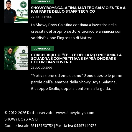
COMUNICATI
SHOWY BOYS GALATINA, MATTEO SALVIO ENTRA A
FAR PARTE DELLO STAFF TECNICO
27 LUGLIO 2026
La Showy Boys Galatina continua a investire nella
crescita del proprio settore tecnico e annuncia con
soddisfazione l’ingresso di Matteo...
COMUNICATI
COACH DICILLO: “FELICE DELLA RICONFERMA. LA
SQUADRA È COMPETITIVA E SAPRÀ ONORARE I
COLORI BIANCOVERDI”
25 LUGLIO 2026
“Motivazione ed entusiasmo”. Sono queste le prime
parole dell’allenatore della Showy Boys Galatina,
Giuseppe Dicillo, dopo la conferma alla guida...
© 2012-2026 Diritti riservati – www.showyboys.com
SHOWY BOYS A.S.D.
Codice fiscale 93115150752 | Partita Iva 04497140758