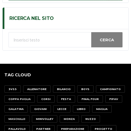
RICERCA NEL SITO
CERCA
TAG CLOUD
3VS3
ALLENATORE
BILANCIO
BOYS
CAMPIONATO
COPPA PUGLIA
CORSI
FESTA
FINAL FOUR
FIPAV
GALATINA
GIOVANI
LECCE
LIBRO
MAGLIA
MASCIULLO
MINIVOLLEY
MONZA
NUZZO
PALLAVOLO
PARTNER
PREPARAZIONE
PROGETTO