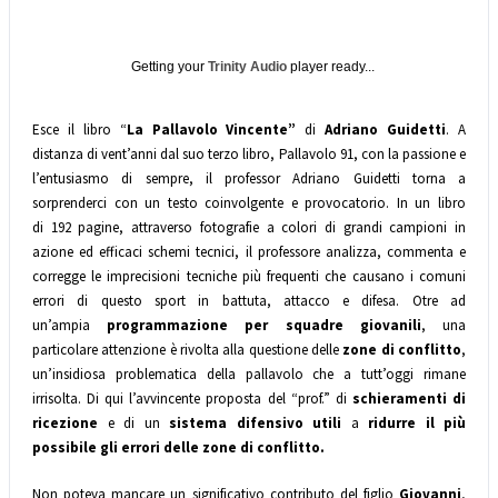
Getting your
Trinity Audio
player ready...
Esce il libro “
La Pallavolo Vincente”
di
Adriano Guidetti
. A
distanza di vent’anni dal suo terzo libro, Pallavolo 91, con la passione e
l’entusiasmo di sempre, il professor Adriano Guidetti torna a
sorprenderci con un testo coinvolgente e provocatorio. In un libro
di 192 pagine, attraverso fotografie a colori di grandi campioni in
azione ed efficaci schemi tecnici, il professore analizza, commenta e
corregge le imprecisioni tecniche più frequenti che causano i comuni
errori di questo sport in battuta, attacco e difesa. Otre ad
un’ampia
programmazione per squadre giovanili
, una
particolare attenzione è rivolta alla questione delle
zone di conflitto
,
un’insidiosa problematica della pallavolo che a tutt’oggi rimane
irrisolta. Di qui l’avvincente proposta del “prof.” di
schieramenti di
ricezione
e di un
sistema difensivo utili
a
ridurre il più
possibile gli errori delle zone di conflitto.
Non poteva mancare un significativo contributo del figlio
Giovanni
,