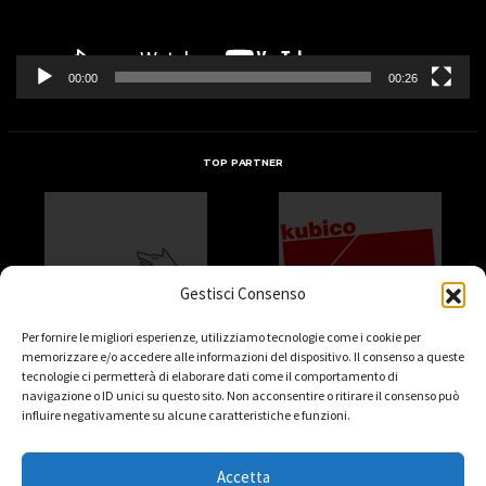
00:00
00:26
TOP PARTNER
Gestisci Consenso
Per fornire le migliori esperienze, utilizziamo tecnologie come i cookie per
memorizzare e/o accedere alle informazioni del dispositivo. Il consenso a queste
tecnologie ci permetterà di elaborare dati come il comportamento di
navigazione o ID unici su questo sito. Non acconsentire o ritirare il consenso può
influire negativamente su alcune caratteristiche e funzioni.
Accetta