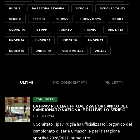
PUGLIA
RASSEGNA STAMPA
SCUOLA
SCUOLA VOLLEY
SERIE C
SERIE D
SHOWY
SHOWY BOYS
SPORT
SQUADRA
STAFF
TORNEO
TROFEO
UNDER 13
UNDER 14
UNDER 15
UNDER 16
UNDER 17
UNDER 18
UNDER 19
VERO VOLLEY
VOLLEY
ULTIMI
PIÙ COMMENTATI
PIÙ LETTI
COMUNICATI
LA FIPAV PUGLIA UFFICIALIZZA L’ORGANICO DEL
CAMPIONATO NAZIONALE DI I LIVELLO SERIE C
28 LUGLIO 2026
Il Comitato Fipav Puglia ha ufficializzato l’organico del
campionato di serie C maschile per la stagione
sportiva 2026/2027, primo atto...