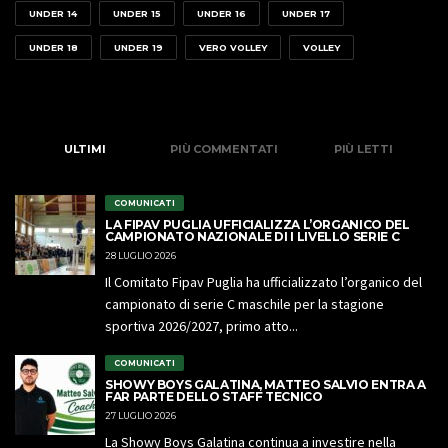
UNDER 14
UNDER 15
UNDER 16
UNDER 17
UNDER 18
UNDER 19
VERO VOLLEY
VOLLEY
ULTIMI
PIÙ COMMENTATI
PIÙ LETTI
COMUNICATI
LA FIPAV PUGLIA UFFICIALIZZA L’ORGANICO DEL
CAMPIONATO NAZIONALE DI I LIVELLO SERIE C
28 LUGLIO 2026
Il Comitato Fipav Puglia ha ufficializzato l’organico del
campionato di serie C maschile per la stagione
sportiva 2026/2027, primo atto...
COMUNICATI
SHOWY BOYS GALATINA, MATTEO SALVIO ENTRA A
FAR PARTE DELLO STAFF TECNICO
27 LUGLIO 2026
La Showy Boys Galatina continua a investire nella