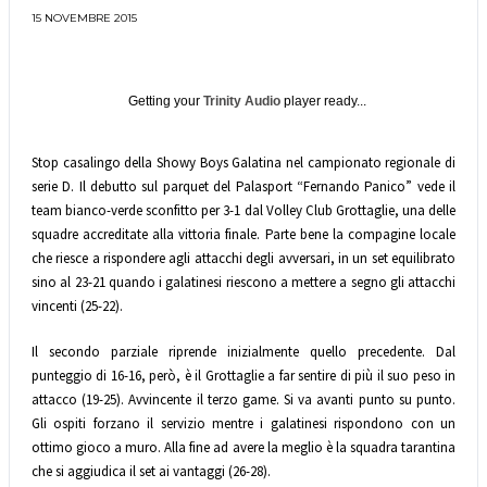
15 NOVEMBRE 2015
Getting your
Trinity Audio
player ready...
Stop casalingo della Showy Boys Galatina nel campionato regionale di
serie D. Il debutto sul parquet del Palasport “Fernando Panico” vede il
team bianco-verde sconfitto per 3-1 dal Volley Club Grottaglie, una delle
squadre accreditate alla vittoria finale. Parte bene la compagine locale
che riesce a rispondere agli attacchi degli avversari, in un set equilibrato
sino al 23-21 quando i galatinesi riescono a mettere a segno gli attacchi
vincenti (25-22).
Il secondo parziale riprende inizialmente quello precedente. Dal
punteggio di 16-16, però, è il Grottaglie a far sentire di più il suo peso in
attacco (19-25). Avvincente il terzo game. Si va avanti punto su punto.
Gli ospiti forzano il servizio mentre i galatinesi rispondono con un
ottimo gioco a muro. Alla fine ad avere la meglio è la squadra tarantina
che si aggiudica il set ai vantaggi (26-28).