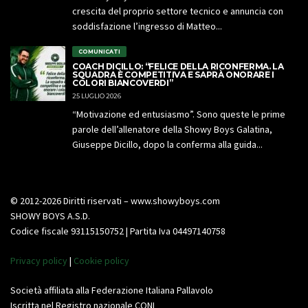
crescita del proprio settore tecnico e annuncia con
soddisfazione l’ingresso di Matteo...
COMUNICATI
COACH DICILLO: “FELICE DELLA RICONFERMA. LA
SQUADRA È COMPETITIVA E SAPRÀ ONORARE I
COLORI BIANCOVERDI”
25 LUGLIO 2026
“Motivazione ed entusiasmo”. Sono queste le prime
parole dell’allenatore della Showy Boys Galatina,
Giuseppe Dicillo, dopo la conferma alla guida...
© 2012-2026 Diritti riservati – www.showyboys.com
SHOWY BOYS A.S.D.
Codice fiscale 93115150752 | Partita Iva 04497140758
Privacy policy
|
Cookie policy
Società affiliata alla Federazione Italiana Pallavolo
Iscritta nel Registro nazionale CONI