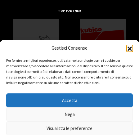
TOP PARTNER
Gestisci Consenso
Per fornire le migliori esperienze, utilizziamo tecnologie come i cookie per
memorizzare e/o accedere alle informazioni del dispositivo. Il consenso a queste
tecnologie ci permetterà di elaborare dati come il comportamento di
navigazione o ID unici su questo sito. Non acconsentire o ritirare il consenso può
influire negativamente su alcune caratteristiche e funzioni.
Accetta
Nega
Visualizza le preferenze
HOME
LA SHOWY!
CLUB
MARCHIO
SEDE
SAFEGUARDING