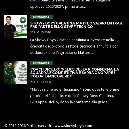
campionato di serie C maschile per la stagione
sportiva 2026/2027, primo atto...
COMUNICATI
SHOWY BOYS GALATINA, MATTEO SALVIO ENTRA A
FAR PARTE DELLO STAFF TECNICO
27 LUGLIO 2026
La Showy Boys Galatina continua a investire nella
crescita del proprio settore tecnico e annuncia con
soddisfazione l’ingresso di Matteo...
COMUNICATI
COACH DICILLO: “FELICE DELLA RICONFERMA. LA
SQUADRA È COMPETITIVA E SAPRÀ ONORARE I
COLORI BIANCOVERDI”
25 LUGLIO 2026
“Motivazione ed entusiasmo”. Sono queste le prime
parole dell’allenatore della Showy Boys Galatina,
Giuseppe Dicillo, dopo la conferma alla guida...
© 2012-2026 Diritti riservati – www.showyboys.com