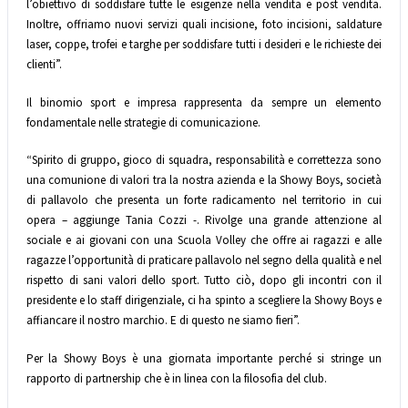
l’obiettivo di soddisfare tutte le esigenze nella vendita e post vendita.
Inoltre, offriamo nuovi servizi quali incisione, foto incisioni, saldature
laser, coppe, trofei e targhe per soddisfare tutti i desideri e le richieste dei
clienti”.
Il binomio sport e impresa rappresenta da sempre un elemento
fondamentale nelle strategie di comunicazione.
“Spirito di gruppo, gioco di squadra, responsabilità e correttezza sono
una comunione di valori tra la nostra azienda e la Showy Boys, società
di pallavolo che presenta un forte radicamento nel territorio in cui
opera – aggiunge Tania Cozzi -. Rivolge una grande attenzione al
sociale e ai giovani con una Scuola Volley che offre ai ragazzi e alle
ragazze l’opportunità di praticare pallavolo nel segno della qualità e nel
rispetto di sani valori dello sport. Tutto ciò, dopo gli incontri con il
presidente e lo staff dirigenziale, ci ha spinto a scegliere la Showy Boys e
affiancare il nostro marchio. E di questo ne siamo fieri”.
Per la Showy Boys è una giornata importante perché si stringe un
rapporto di partnership che è in linea con la filosofia del club.