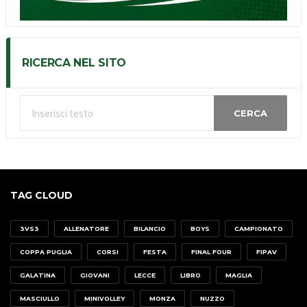
RICERCA NEL SITO
CERCA
TAG CLOUD
3VS3
ALLENATORE
BILANCIO
BOYS
CAMPIONATO
COPPA PUGLIA
CORSI
FESTA
FINAL FOUR
FIPAV
GALATINA
GIOVANI
LECCE
LIBRO
MAGLIA
MASCIULLO
MINIVOLLEY
MONZA
NUZZO