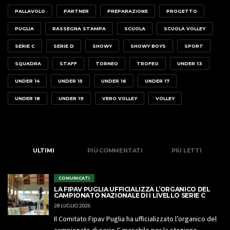
PALLAVOLO
PARTNER
PREPARAZIONE
PROGETTO
PUGLIA
RASSEGNA STAMPA
SCUOLA
SCUOLA VOLLEY
SERIE C
SERIE D
SHOWY
SHOWY BOYS
SPORT
SQUADRA
STAFF
TORNEO
TROFEO
UNDER 13
UNDER 14
UNDER 15
UNDER 16
UNDER 17
UNDER 18
UNDER 19
VERO VOLLEY
VOLLEY
ULTIMI
PIÙ COMMENTATI
PIÙ LETTI
COMUNICATI
LA FIPAV PUGLIA UFFICIALIZZA L’ORGANICO DEL
CAMPIONATO NAZIONALE DI I LIVELLO SERIE C
28 LUGLIO 2026
Il Comitato Fipav Puglia ha ufficializzato l’organico del