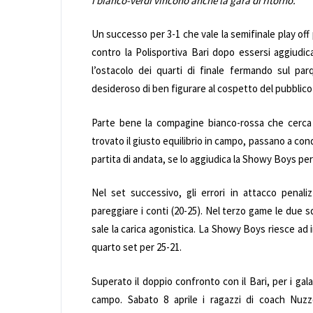
I bianco-verdi vincono anche la gara di ritorno.
Un successo per 3-1 che vale la semifinale play off
contro la Polisportiva Bari dopo essersi aggiudic
l’ostacolo dei quarti di finale fermando sul pa
desideroso di ben figurare al cospetto del pubblico
Parte bene la compagine bianco-rossa che cerca d
trovato il giusto equilibrio in campo, passano a cond
partita di andata, se lo aggiudica la Showy Boys per
Nel set successivo, gli errori in attacco penali
pareggiare i conti (20-25). Nel terzo game le due sq
sale la carica agonistica. La Showy Boys riesce ad 
quarto set per 25-21.
Superato il doppio confronto con il Bari, per i gala
campo. Sabato 8 aprile i ragazzi di coach Nuzzo