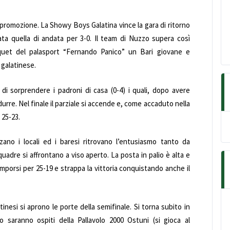
 promozione. La Showy Boys Galatina vince la gara di ritorno
ata quella di andata per 3-0. Il team di Nuzzo supera così
rquet del palasport “Fernando Panico” un Bari giovane e
 galatinese.
i sorprendere i padroni di casa (0-4) i quali, dopo avere
urre. Nel finale il parziale si accende e, come accaduto nella
 25-23.
zzano i locali ed i baresi ritrovano l’entusiasmo tanto da
uadre si affrontano a viso aperto. La posta in palio è alta e
imporsi per 25-19 e strappa la vittoria conquistando anche il
tinesi si aprono le porte della semifinale. Si torna subito in
 saranno ospiti della Pallavolo 2000 Ostuni (si gioca al