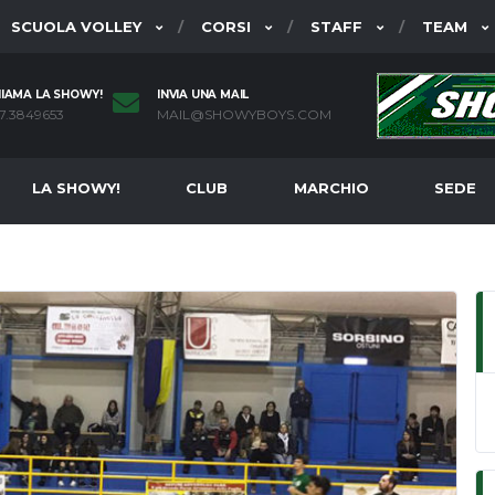
SCUOLA VOLLEY
CORSI
STAFF
TEAM
IAMA LA SHOWY!
INVIA UNA MAIL
7.3849653
MAIL@SHOWYBOYS.COM
LA SHOWY!
CLUB
MARCHIO
SEDE