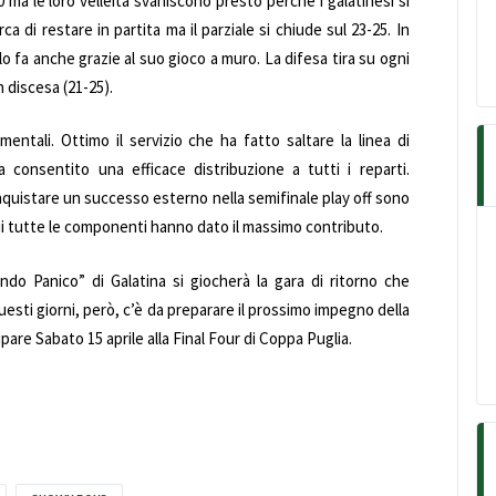
0 ma le loro velleità svaniscono presto perché i galatinesi si
ca di restare in partita ma il parziale si chiude sul 23-25. In
o fa anche grazie al suo gioco a muro. La difesa tira su ogni
in discesa (21-25).
entali. Ottimo il servizio che ha fatto saltare la linea di
 consentito una efficace distribuzione a tutti i reparti.
conquistare un successo esterno nella semifinale play off sono
ui tutte le componenti hanno dato il massimo contributo.
ndo Panico” di Galatina si giocherà la gara di ritorno che
n questi giorni, però, c’è da preparare il prossimo impegno della
are Sabato 15 aprile alla Final Four di Coppa Puglia.