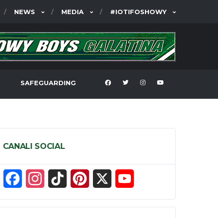
NEWS
MEDIA
#IOTIFOSHOWY
SAFEGUARDING
CANALI SOCIAL
F
I
T
P
X
Y
a
n
i
i
o
c
s
k
n
u