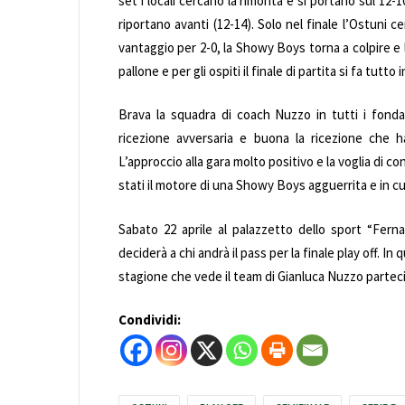
set i locali cercano la rimonta e si portano sul 12-1
riportano avanti (12-14). Solo nel finale l’Ostuni cer
vantaggio per 2-0, la Showy Boys torna a colpire e l
pallone e per gli ospiti il finale di partita si fa tutto 
Brava la squadra di coach Nuzzo in tutti i fondam
ricezione avversaria e buona la ricezione che ha
L’approccio alla gara molto positivo e la voglia di 
stati il motore di una Showy Boys agguerrita e in c
Sabato 22 aprile al palazzetto dello sport “Ferna
deciderà a chi andrà il pass per la finale play off. I
stagione che vede il team di Gianluca Nuzzo partecip
Condividi: