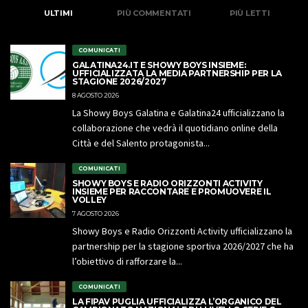
ULTIMI
PIÙ COMMENTATI
PIÙ LETTI
COMUNICATI
GALATINA24.IT E SHOWY BOYS INSIEME:
UFFICIALIZZATA LA MEDIA PARTNERSHIP PER LA
STAGIONE 2026/2027
8 AGOSTO 2026
La Showy Boys Galatina e Galatina24 ufficializzano la
collaborazione che vedrà il quotidiano online della
Città e del Salento protagonista...
COMUNICATI
SHOWY BOYS E RADIO ORIZZONTI ACTIVITY
INSIEME PER RACCONTARE E PROMUOVERE IL
VOLLEY
7 AGOSTO 2026
Showy Boys e Radio Orizzonti Activity ufficializzano la
partnership per la stagione sportiva 2026/2027 che ha
l’obiettivo di rafforzare la...
COMUNICATI
LA FIPAV PUGLIA UFFICIALIZZA L’ORGANICO DEL