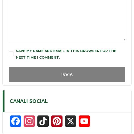
SAVE MY NAME AND EMAIL IN THIS BROWSER FOR THE
NEXT TIME I COMMENT.
CANALI SOCIAL
F
I
T
P
X
Y
a
n
i
i
o