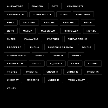
ALLENATORE
BILANCIO
BOYS
CAMPIONATI
CAMPIONATO
COPPA PUGLIA
CORSI
FINAL FOUR
FIPAV
GALATINA
GIOVANI
GIOVANILI
LECCE
LIBRO
MAGLIA
MASCIULLO
MINIVOLLEY
MONZA
NUZZO
PALLAVOLO
PARTNER
PREPARAZIONE
PROGETTO
PUGLIA
RASSEGNA STAMPA
SCUOLA
SCUOLA VOLLEY
SERIE C
SERIE D
SHOWY
SHOWY BOYS
SPORT
SQUADRA
STAFF
TORNEO
TROFEO
UNDER 13
UNDER 14
UNDER 15
UNDER 16
UNDER 17
UNDER 18
UNDER 19
VERO VOLLEY
VOLLEY