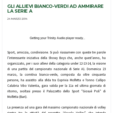
GLI ALLIEVI BIANCO-VERDI AD AMMIRARE
LA SERIE A
24 MARZO 2014
Getting your
Trinity Audio
player ready...
Sport, amicizia, condivisione. Si può riassumere con queste tre parole
l’interessante iniziativa della Showy Boys che, anche quest’anno, ha
organizzato, per i suoi allievi della categoria under 12-13-14, la visione
di una partita del campionato nazionale di Serie A1. Domenica 23
marzo, la comitiva bianco-verde, composta da oltre cinquanta
persone, ha assistito alla sfida tra Exprivia Molfetta e Tonno Callipo
Calabria Vibo Valentia, gara valida per la 11a ed ultima giornata di
ritorno, svoltasi presso il Palazzetto dello Sport ”Giosuè Poli” di
Molfetta (Bari).
La presenza ad una gara del massimo campionato nazionale di volley
rientra tra le attività del progetto “Scuola Volley” che intende