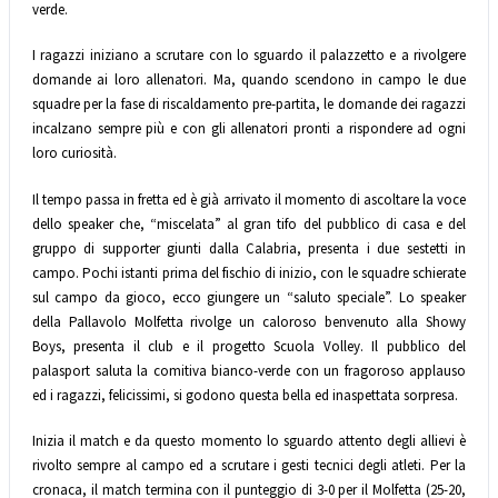
verde.
I ragazzi iniziano a scrutare con lo sguardo il palazzetto e a rivolgere
domande ai loro allenatori. Ma, quando scendono in campo le due
squadre per la fase di riscaldamento pre-partita, le domande dei ragazzi
incalzano sempre più e con gli allenatori pronti a rispondere ad ogni
loro curiosità.
Il tempo passa in fretta ed è già arrivato il momento di ascoltare la voce
dello speaker che, “miscelata” al gran tifo del pubblico di casa e del
gruppo di supporter giunti dalla Calabria, presenta i due sestetti in
campo. Pochi istanti prima del fischio di inizio, con le squadre schierate
sul campo da gioco, ecco giungere un “saluto speciale”. Lo speaker
della Pallavolo Molfetta rivolge un caloroso benvenuto alla Showy
Boys, presenta il club e il progetto Scuola Volley. Il pubblico del
palasport saluta la comitiva bianco-verde con un fragoroso applauso
ed i ragazzi, felicissimi, si godono questa bella ed inaspettata sorpresa.
Inizia il match e da questo momento lo sguardo attento degli allievi è
rivolto sempre al campo ed a scrutare i gesti tecnici degli atleti. Per la
cronaca, il match termina con il punteggio di 3-0 per il Molfetta (25-20,