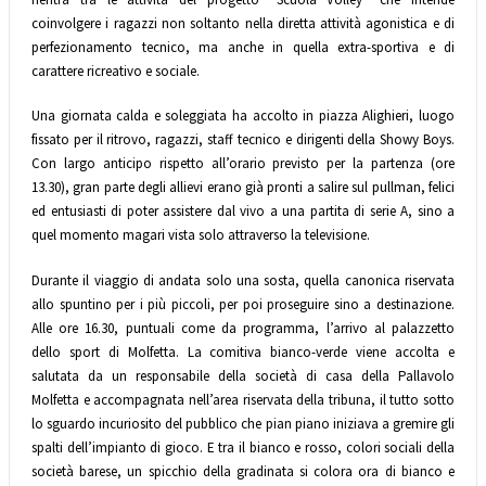
coinvolgere i ragazzi non soltanto nella diretta attività agonistica e di
perfezionamento tecnico, ma anche in quella extra-sportiva e di
carattere ricreativo e sociale.
Una giornata calda e soleggiata ha accolto in piazza Alighieri, luogo
fissato per il ritrovo, ragazzi, staff tecnico e dirigenti della Showy Boys.
Con largo anticipo rispetto all’orario previsto per la partenza (ore
13.30), gran parte degli allievi erano già pronti a salire sul pullman, felici
ed entusiasti di poter assistere dal vivo a una partita di serie A, sino a
quel momento magari vista solo attraverso la televisione.
Durante il viaggio di andata solo una sosta, quella canonica riservata
allo spuntino per i più piccoli, per poi proseguire sino a destinazione.
Alle ore 16.30, puntuali come da programma, l’arrivo al palazzetto
dello sport di Molfetta. La comitiva bianco-verde viene accolta e
salutata da un responsabile della società di casa della Pallavolo
Molfetta e accompagnata nell’area riservata della tribuna, il tutto sotto
lo sguardo incuriosito del pubblico che pian piano iniziava a gremire gli
spalti dell’impianto di gioco. E tra il bianco e rosso, colori sociali della
società barese, un spicchio della gradinata si colora ora di bianco e