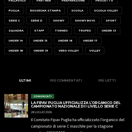
PALLAVOLO
PARTNER
PREPARAZIONE
PROGETTO
PUGLIA
RASSEGNA STAMPA
SCUOLA
SCUOLA VOLLEY
SERIE C
SERIE D
SHOWY
SHOWY BOYS
SPORT
SQUADRA
STAFF
TORNEO
TROFEO
UNDER 13
UNDER 14
UNDER 15
UNDER 16
UNDER 17
UNDER 18
UNDER 19
VERO VOLLEY
VOLLEY
ULTIMI
PIÙ COMMENTATI
PIÙ LETTI
COMUNICATI
LA FIPAV PUGLIA UFFICIALIZZA L’ORGANICO DEL
CAMPIONATO NAZIONALE DI I LIVELLO SERIE C
28 LUGLIO 2026
Il Comitato Fipav Puglia ha ufficializzato l’organico del
campionato di serie C maschile per la stagione