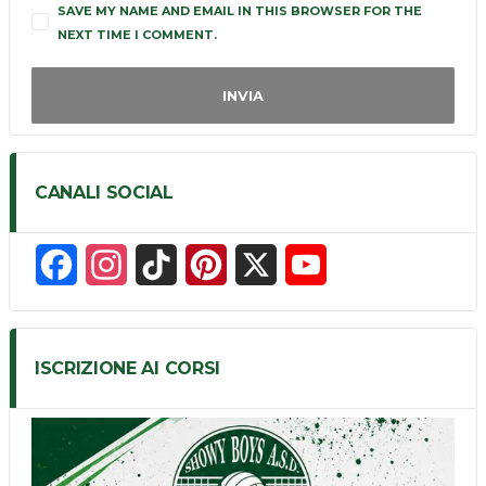
SAVE MY NAME AND EMAIL IN THIS BROWSER FOR THE
NEXT TIME I COMMENT.
CANALI SOCIAL
F
I
T
P
X
Y
a
n
i
i
o
c
s
k
n
u
ISCRIZIONE AI CORSI
e
t
T
t
T
b
a
o
e
u
o
g
k
r
b