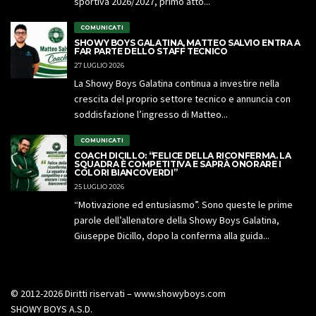
sportiva 2026/2027, primo atto...
COMUNICATI
SHOWY BOYS GALATINA, MATTEO SALVIO ENTRA A
FAR PARTE DELLO STAFF TECNICO
27 LUGLIO 2026
La Showy Boys Galatina continua a investire nella
crescita del proprio settore tecnico e annuncia con
soddisfazione l’ingresso di Matteo...
COMUNICATI
COACH DICILLO: “FELICE DELLA RICONFERMA. LA
SQUADRA È COMPETITIVA E SAPRÀ ONORARE I
COLORI BIANCOVERDI”
25 LUGLIO 2026
“Motivazione ed entusiasmo”. Sono queste le prime
parole dell’allenatore della Showy Boys Galatina,
Giuseppe Dicillo, dopo la conferma alla guida...
© 2012-2026 Diritti riservati – www.showyboys.com
SHOWY BOYS A.S.D.